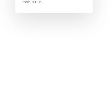
I
mots sur un…
J
K
L
M
N
O
P
Q
R