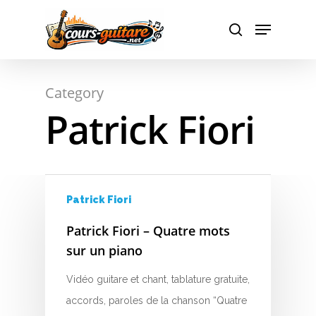
A
Hit enter to search or ESC to close
Category
B
Patrick Fiori
C
D
E
Patrick Fiori
F
Patrick Fiori – Quatre mots
sur un piano
G
Vidéo guitare et chant, tablature gratuite,
H
accords, paroles de la chanson “Quatre