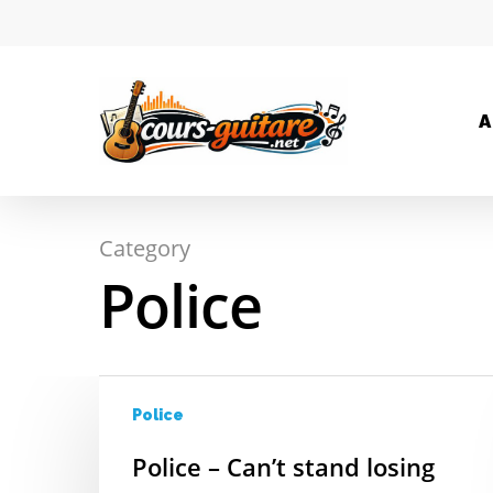
A
Category
Hit enter to search or ESC to close
Police
Police
Police – Can’t stand losing