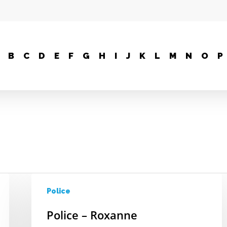
B
C
D
E
F
G
H
I
J
K
L
M
N
O
P
Police
Police – Roxanne