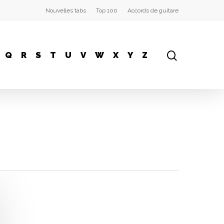
Nouvelles tabs
Top 100
Accords de guitare
Q
R
S
T
U
V
W
X
Y
Z