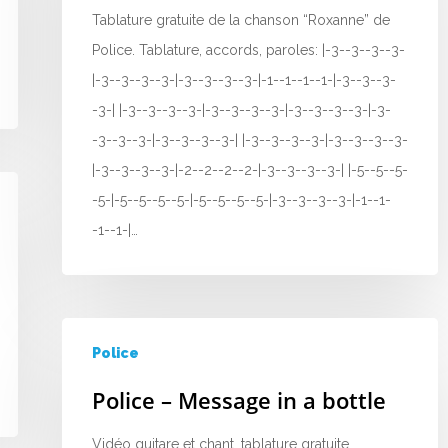
Tablature gratuite de la chanson “Roxanne” de
Police. Tablature, accords, paroles: |-3--3--3--3-
|-3--3--3--3-|-3--3--3--3-|-1--1--1--1-|-3--3--3-
-3-| |-3--3--3--3-|-3--3--3--3-|-3--3--3--3-|-3-
-3--3--3-|-3--3--3--3-| |-3--3--3--3-|-3--3--3--3-
|-3--3--3--3-|-2--2--2--2-|-3--3--3--3-| |-5--5--5-
-5-|-5--5--5--5-|-5--5--5--5-|-3--3--3--3-|-1--1-
-1--1-|…
Police
Police – Message in a bottle
Vidéo guitare et chant, tablature gratuite,