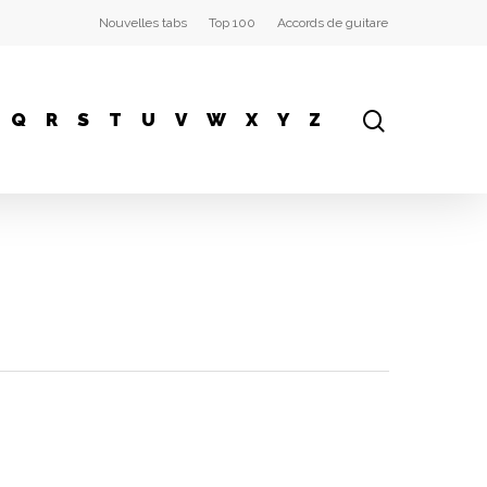
Nouvelles tabs
Top 100
Accords de guitare
Q
R
S
T
U
V
W
X
Y
Z