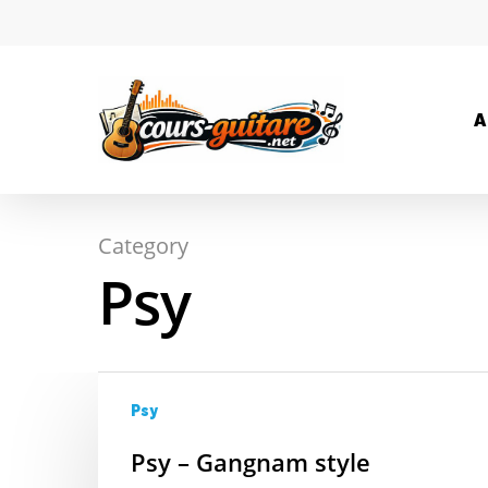
A
Category
Hit enter to search or ESC to close
Psy
Psy
Psy – Gangnam style