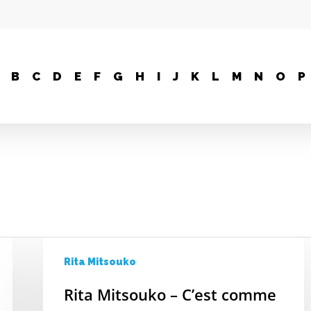
B
C
D
E
F
G
H
I
J
K
L
M
N
O
P
Rita Mitsouko
Rita Mitsouko – C’est comme