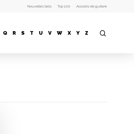
Nouvelles tabs
Top 100
Accords de guitare
Q
R
S
T
U
V
W
X
Y
Z