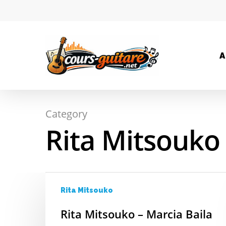
A
Category
Hit enter to search or ESC to close
Rita Mitsouko
Rita Mitsouko
Rita Mitsouko – Marcia Baila