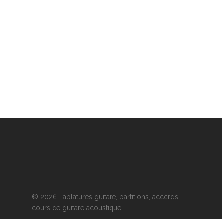
© 2026 Tablatures guitare, partitions, accords,
cours de guitare acoustique.