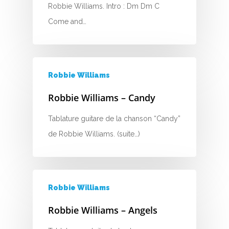
A
Robbie Williams. Intro : Dm Dm C
Come and…
B
C
D
Robbie Williams
E
Robbie Williams – Candy
F
Tablature guitare de la chanson “Candy”
de Robbie Williams. (suite…)
G
H
I
Robbie Williams
J
Robbie Williams – Angels