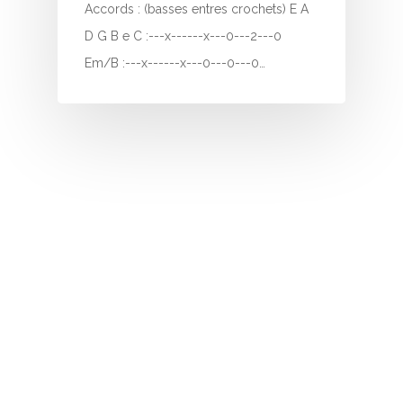
I
Accords : (basses entres crochets) E A
D G B e C :---x------x---0---2---0
J
Em/B :---x------x---0---0---0…
K
L
M
N
O
P
Q
R