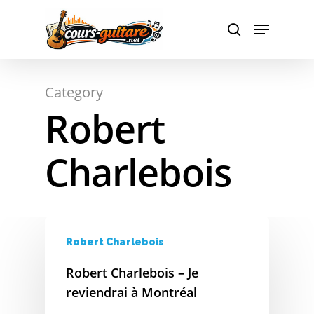
A
Hit enter to search or ESC to close
Category
B
Robert
C
Charlebois
D
E
F
Robert Charlebois
G
Robert Charlebois – Je
H
reviendrai à Montréal