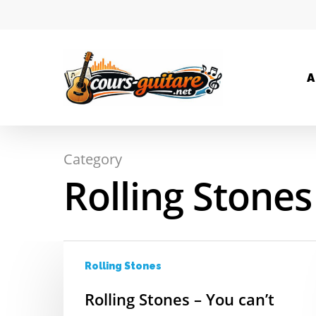
A
Category
Rolling Stones
Hit enter to search or ESC to close
Rolling Stones
Rolling Stones – You can’t