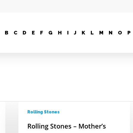
B
C
D
E
F
G
H
I
J
K
L
M
N
O
P
Rolling Stones
Rolling Stones – Mother’s