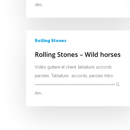
des…
Rolling Stones
Rolling Stones – Wild horses
Vidéo guitare et chant, tablature, accords,
paroles. Tablature : accords, paroles Intro:
============================================== G
Am…