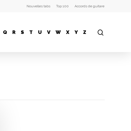
Nouvelles tabs
Top 100
Accords de guitare
Q
R
S
T
U
V
W
X
Y
Z