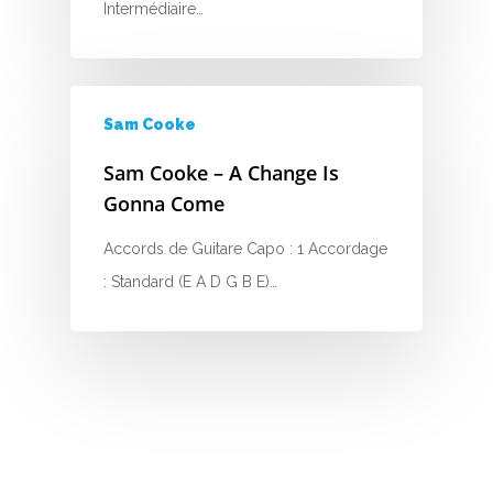
G
Intermédiaire…
H
I
Sam Cooke
J
Sam Cooke – A Change Is
K
Gonna Come
L
Accords de Guitare Capo : 1 Accordage
: Standard (E A D G B E)…
M
N
O
P