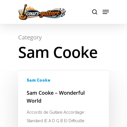
Hit enter to search or ESC to close
Category
Sam Cooke
A
B
C
Sam Cooke
D
Sam Cooke – Wonderful
World
E
Accords de Guitare Accordage :
F
Standard (E A D G B E) Difficulte :