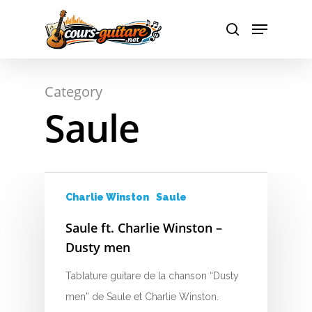
A
Hit enter to search or ESC to close
Category
B
Saule
C
D
E
Charlie Winston
Saule
F
Saule ft. Charlie Winston –
Dusty men
G
Tablature guitare de la chanson “Dusty
H
men” de Saule et Charlie Winston.