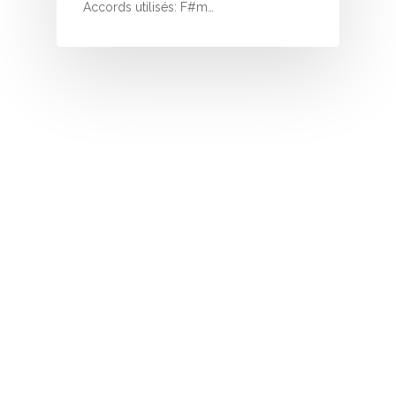
I
Accords utilisés: F#m…
J
K
L
M
N
O
P
Q
R