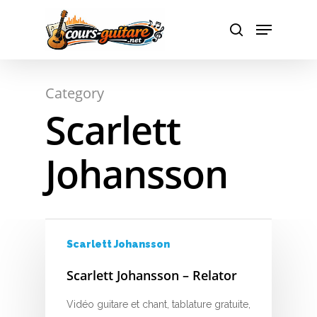
A
Hit enter to search or ESC to close
Category
B
Scarlett
C
Johansson
D
E
F
Scarlett Johansson
G
Scarlett Johansson – Relator
H
Vidéo guitare et chant, tablature gratuite,