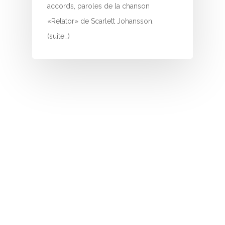
I
accords, paroles de la chanson
«Relator» de Scarlett Johansson.
J
(suite…)
K
L
M
N
O
P
Q
R