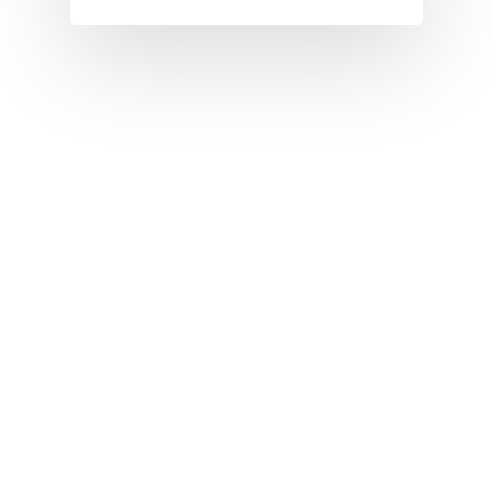
I
J
K
L
M
N
O
P
Q
R