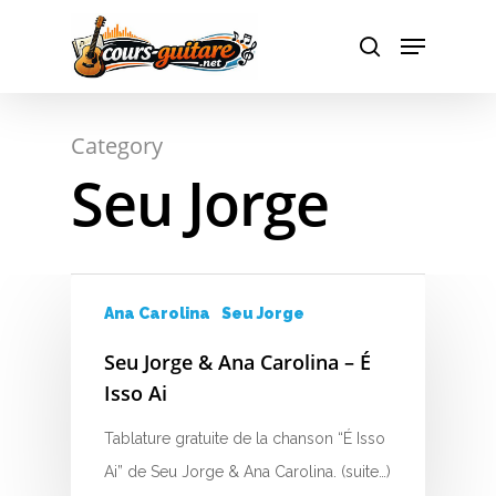
A
Hit enter to search or ESC to close
Category
B
Seu Jorge
C
D
E
Ana Carolina
Seu Jorge
F
Seu Jorge & Ana Carolina – É
Isso Ai
G
Tablature gratuite de la chanson “É Isso
H
Ai” de Seu Jorge & Ana Carolina. (suite…)