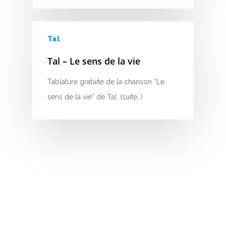
M
N
Tal
Tal – Le sens de la vie
O
Tablature gratuite de la chanson “Le
P
sens de la vie” de Tal. (suite…)
Q
R
S
T
U
V