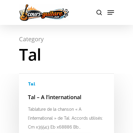
Hit enter to search or ESC to close
Category
Tal
Tal
Tal – A l’international
Tablature de la chanson « A
A
l’international » de Tal. Accords utilisés:
Cm x35543 Eb x68886 Bb…
B