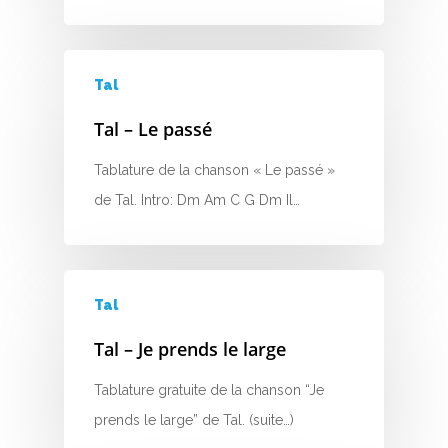
C
D
Tal
E
Tal – Le passé
F
Tablature de la chanson « Le passé »
de Tal. Intro: Dm Am C G Dm Il…
G
H
I
Tal
J
Tal – Je prends le large
K
Tablature gratuite de la chanson “Je
prends le large” de Tal. (suite…)
L