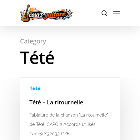
Hit enter to search or ESC to close
Category
Tété
Tété
Tété – La ritournelle
Tablature de la chanson "La ritournelle"
de Tété. CAPO 2 Accords utilisés:
Cadd9 X32033 G/B…