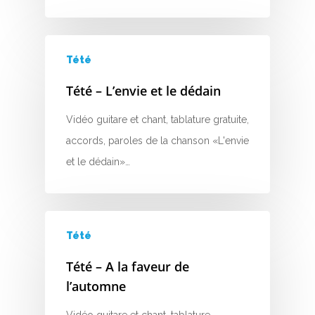
Tété
Tété – L’envie et le dédain
A
Vidéo guitare et chant, tablature gratuite,
B
accords, paroles de la chanson «L'envie
et le dédain»…
C
D
E
Tété
F
Tété – A la faveur de
l’automne
G