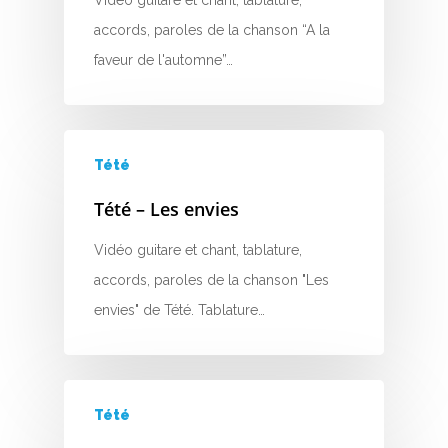
Vidéo guitare et chant, tablature,
H
accords, paroles de la chanson “A la
I
faveur de l'automne”…
J
K
Tété
L
Tété – Les envies
M
Vidéo guitare et chant, tablature,
accords, paroles de la chanson "Les
N
envies" de Tété. Tablature…
O
P
Tété
Q