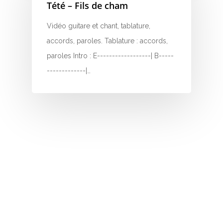
Tété – Fils de cham
R
Vidéo guitare et chant, tablature,
S
accords, paroles. Tablature : accords,
T
paroles Intro : E------------------| B-----
-------------|…
U
V
W
X
Y
Z
Nouvelles tabs