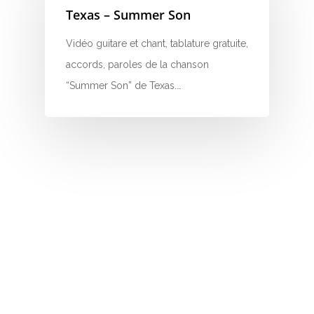
Texas – Summer Son
N
Vidéo guitare et chant, tablature gratuite,
O
accords, paroles de la chanson
“Summer Son” de Texas.…
P
Q
R
S
T
U
V
W