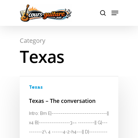
Hit enter to search or ESC to close
Category
Texas
Texas
Texas – The conversation
A
Intro: Bm E|------------------------------||
B
x4 B|-----------------3~~ ---------|| G|---
-------2\ 4 ------4-2-h4---|| D|----------
C