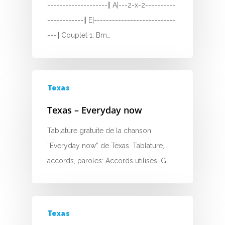
--------------------|| A|---2-x-2----------
D
------------|| E|---------------------------
---|| Couplet 1: Bm…
E
F
G
Texas
H
Texas – Everyday now
I
Tablature gratuite de la chanson
“Everyday now” de Texas. Tablature,
J
accords, paroles: Accords utilisés: G…
K
L
Texas
M