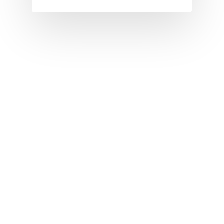
I
J
K
L
M
N
O
P
Q
R