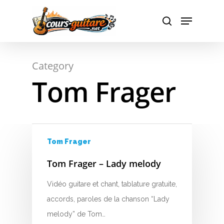
A
Hit enter to search or ESC to close
Category
B
Tom Frager
C
D
E
Tom Frager
F
Tom Frager – Lady melody
G
Vidéo guitare et chant, tablature gratuite,
accords, paroles de la chanson “Lady
H
melody” de Tom…