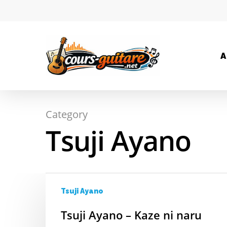
A
Category
Hit enter to search or ESC to close
Tsuji Ayano
Tsuji Ayano
Tsuji Ayano – Kaze ni naru