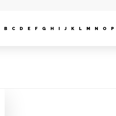
B
C
D
E
F
G
H
I
J
K
L
M
N
O
P