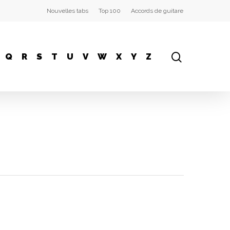
Nouvelles tabs
Top 100
Accords de guitare
Q
R
S
T
U
V
W
X
Y
Z