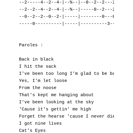
--2-----4--2--4-|--%--|--0--2--2---2-|--%--
--2--2--4--2--4-|--%--|-----0--2---2-|--%--
--0--2--2--0--2-|-----|--------0---0-|-----
-----0----------|-----|----------3---|-----
Paroles :

Back in black

I hit the sack

I've been too long I'm glad to be back [I b
Yes, I'm let loose

From the noose

That's kept me hanging about

I've been looking at the sky

'Cause it's gettin' me high

Forget the hearse 'cause I never die

I got nine lives

Cat's Eyes
