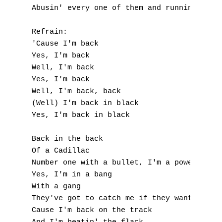
Abusin' every one of them and running wild

Refrain:

'Cause I'm back

Yes, I'm back

Well, I'm back

Yes, I'm back

Well, I'm back, back

(Well) I'm back in black

Yes, I'm back in black

Back in the back

Of a Cadillac

Number one with a bullet, I'm a power pack

Yes, I'm in a bang

With a gang

They've got to catch me if they want me to 
Cause I'm back on the track
