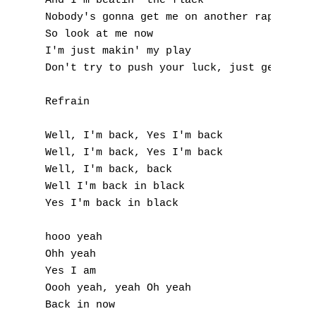
And I'm beatin' the flack

Nobody's gonna get me on another rap

So look at me now

I'm just makin' my play

Don't try to push your luck, just get out o
Refrain

Well, I'm back, Yes I'm back

Well, I'm back, Yes I'm back

Well, I'm back, back

Well I'm back in black

Yes I'm back in black

hooo yeah

Ohh yeah

Yes I am

Oooh yeah, yeah Oh yeah

Back in now
