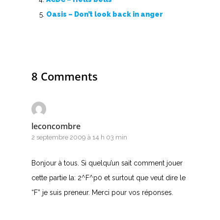
C
Oasis – Don’t look back in anger
D
E
F
8 Comments
G
H
leconcombre
2 septembre 2009 à 14 h 03 min
I
J
Bonjour à tous. Si quelqu’un sait comment jouer
cette partie la: 2^F^p0 et surtout que veut dire le
K
“F” je suis preneur. Merci pour vos réponses.
L