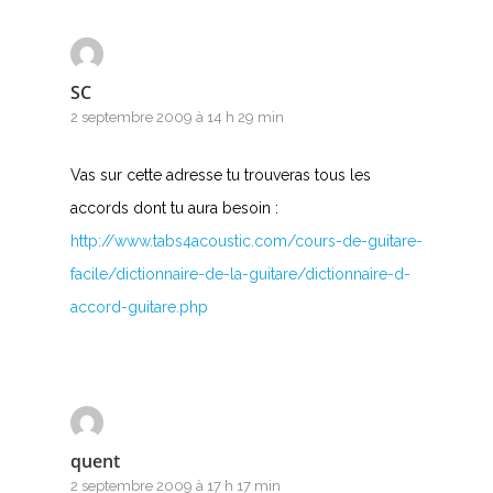
M
N
SC
O
2 septembre 2009 à 14 h 29 min
P
Vas sur cette adresse tu trouveras tous les
accords dont tu aura besoin :
Q
http://www.tabs4acoustic.com/cours-de-guitare-
R
facile/dictionnaire-de-la-guitare/dictionnaire-d-
accord-guitare.php
S
T
U
quent
V
2 septembre 2009 à 17 h 17 min