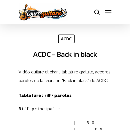
Hit enter to search or ESC to close
ACDC
ACDC – Back in black
Vidéo guitare et chant, tablature gratuite, accords,
paroles de la chanson “Back in black” de ACDC.
Tablature : riff + paroles
Riff principal :

---------------------|----3-0--------------