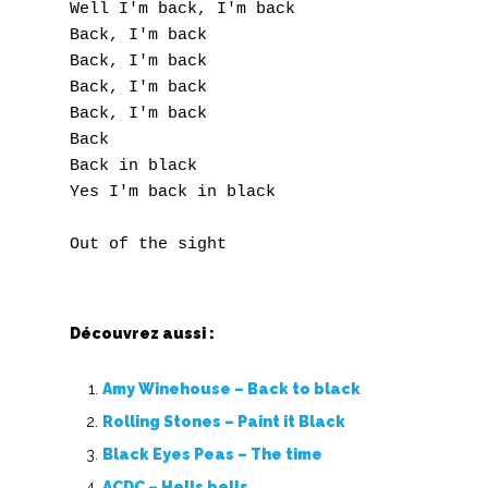
Well I'm back, I'm back

Back, I'm back

Back, I'm back

Back, I'm back

Back, I'm back

Back

Back in black

Yes I'm back in black

Découvrez aussi :
Amy Winehouse – Back to black
A
Rolling Stones – Paint it Black
B
Black Eyes Peas – The time
ACDC – Hells bells