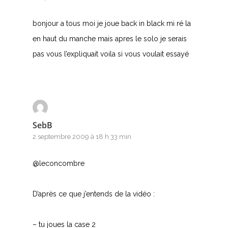
W
bonjour a tous moi je joue back in black mi ré la
X
en haut du manche mais apres le solo je serais
Y
pas vous l’expliquait voila si vous voulait essayé
Z
Nouvelles tabs
SebB
Top 100
2 septembre 2009 à 18 h 33 min
Accords de guitare
@leconcombre
D’après ce que j’entends de la vidéo :
– tu joues la case 2