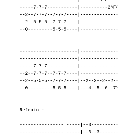
---------------------|-------3-0-----------
-----7-7-7-----------|----------2^F^p0-----
--2--7-7-7--7-7-7----|---------------------
--2--5-5-5--7-7-7----|---------------------
--0---------5-5-5----|---------------------
---------------------|---------------------
---------------------|---------------------
-----7-7-7-----------|---------------------
--2--7-7-7--7-7-7----|---------------------
--2--5-5-5--7-7-7----|--2--2--2--2---------
--0---------5-5-5----|---4--5--6--7\-------
Refrain :

----------------|-----|--3-----------|-----
----------------|-----|--3--3--------|-----