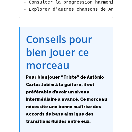
- Consulter la progression harmonique

- Explorer d'autres chansons de Antônio 
Conseils pour
A
bien jouer ce
B
morceau
C
D
Pour bien jouer “Triste” de Antônio
Carlos Jobim à la guitare, il est
E
préférable d’avoir un niveau
intermédiaire à avancé. Ce morceau
F
nécessite une bonne maîtrise des
accords de base ainsi que des
G
transitions fluides entre eux.