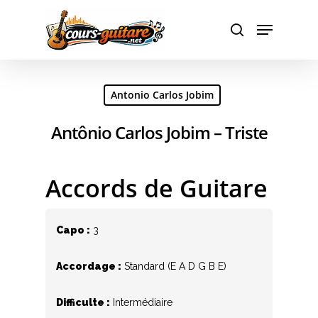
Hit enter to search or ESC to close
Antonio Carlos Jobim
Antônio Carlos Jobim – Triste
Accords de Guitare
Capo :
3
Accordage :
Standard (E A D G B E)
Difficulte :
Intermédiaire