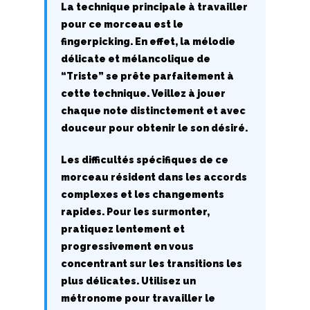
H
La technique principale à travailler
pour ce morceau est le
I
fingerpicking. En effet, la mélodie
J
délicate et mélancolique de
“Triste” se prête parfaitement à
K
cette technique. Veillez à jouer
chaque note distinctement et avec
L
douceur pour obtenir le son désiré.
M
Les difficultés spécifiques de ce
morceau résident dans les accords
N
complexes et les changements
rapides. Pour les surmonter,
O
pratiquez lentement et
P
progressivement en vous
concentrant sur les transitions les
Q
plus délicates. Utilisez un
métronome pour travailler le