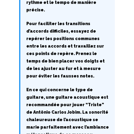
R
rythme et le tempo de manière
précise.
S
Pour faciliter les transitions
T
d’accords difficiles, essayez de
repérer les positions communes
U
entre les accords et travaillez sur
V
ces points de repère. Prenez le
temps de bien placer vos doigts et
W
de les ajuster au fur et à mesure
pour éviter les fausses notes.
X
En ce qui concerne le type de
Y
guitare, une guitare acoustique est
recommandée pour jouer “Triste”
Z
de Antônio Carlos Jobim. La sonorité
chaleureuse de l’acoustique se
Nouvelles tabs
marie parfaitement avec l’ambiance