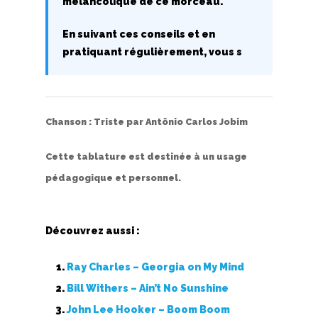
mélancolique de ce morceau.
Top 100
Accords de guitare
En suivant ces conseils et en
pratiquant régulièrement, vous s
Chanson :
Triste
par
Antônio Carlos Jobim
Cette tablature est destinée à un usage
pédagogique et personnel.
Découvrez aussi :
Ray Charles – Georgia on My Mind
Bill Withers – Ain’t No Sunshine
John Lee Hooker – Boom Boom