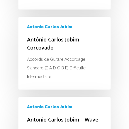
T
U
Antonio Carlos Jobim
V
Antônio Carlos Jobim –
W
Corcovado
X
Accords de Guitare Accordage :
Y
Standard (E A D G B E) Difficulte :
Intermédiaire…
Z
Nouvelles tabs
Antonio Carlos Jobim
Top 100
Accords de guitare
Antonio Carlos Jobim – Wave