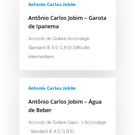
J
Antonio Carlos Jobim
K
Antônio Carlos Jobim – Garota
de Ipanema
L
Accords de Guitare Accordage :
M
Standard (E A D G B E) Difficulte :
N
Intermédiaire…
O
P
Antonio Carlos Jobim
Q
Antônio Carlos Jobim – Água
de Beber
R
Accords de Guitare Capo : 1 Accordage
S
: Standard (E A D G B E)…