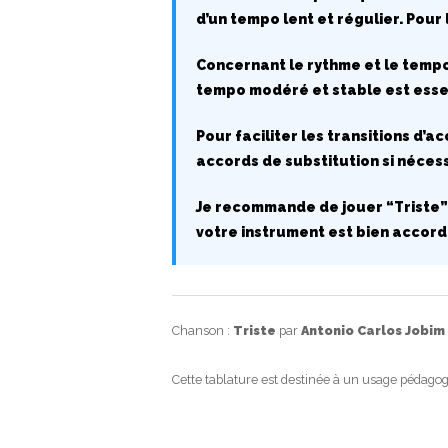
d’un tempo lent et régulier. Pou
Concernant le rythme et le tempo
tempo modéré et stable est essent
Pour faciliter les transitions d’a
accords de substitution si néces
Je recommande de jouer “Triste”
votre instrument est bien accord
Chanson :
Triste
par
Antonio Carlos Jobim
Cette tablature est destinée à un usage pédagog