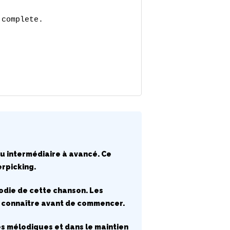
complete.

eau intermédiaire à avancé. Ce
rpicking.
lodie de cette chanson. Les
s connaître avant de commencer.
es mélodiques et dans le maintien