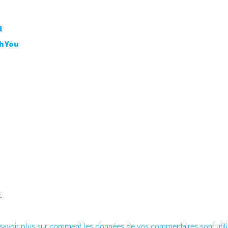
d
th You
.
savoir plus sur comment les données de vos commentaires sont util