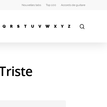
Nouvelles tabs
Top 100
Accords de guitare
Q
R
S
T
U
V
W
X
Y
Z
Triste