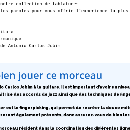
notre collection de tablatures.

les paroles pour vous offrir l'experience la plus 
itare

rmonique

 de Antonio Carlos Jobim
bien jouer ce morceau
o Carlos Jobim à la guitare, il est important d’avoir un niv
rise des accords de jazz ainsi que des techniques de finge
ler est le fingerpicking, qui permet de recréer la douce mé
 seront également présents, donc assurez-vous de bien le
 morceau résident dans la coordination des différentes lign