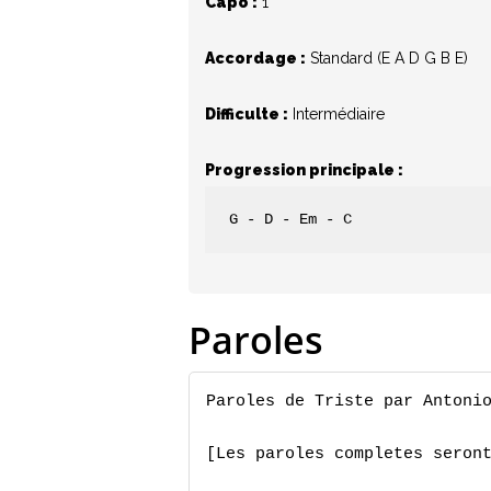
Capo :
1
Hit enter to search or ESC to close
Accordage :
Standard (E A D G B E)
Difficulte :
Intermédiaire
Progression principale :
G - D - Em - C
Paroles
Paroles de Triste par Antonio
[Les paroles completes seront