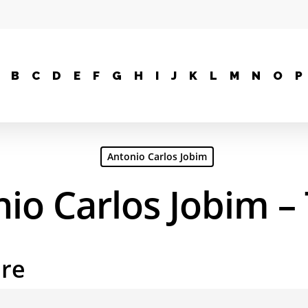
B
C
D
E
F
G
H
I
J
K
L
M
N
O
P
Antonio Carlos Jobim
io Carlos Jobim – 
are