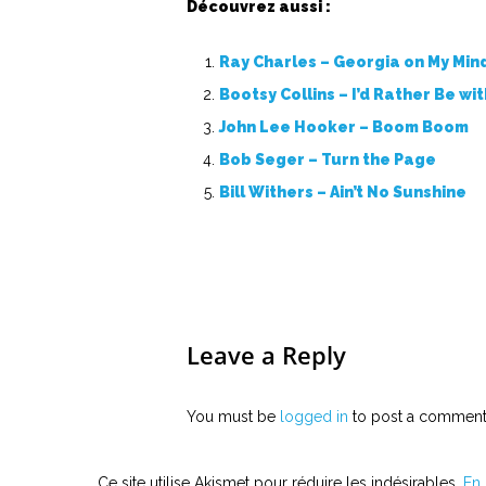
Découvrez aussi :
Ray Charles – Georgia on My Min
Bootsy Collins – I’d Rather Be wi
John Lee Hooker – Boom Boom
Bob Seger – Turn the Page
Bill Withers – Ain’t No Sunshine
Leave a Reply
You must be
logged in
to post a comment
Ce site utilise Akismet pour réduire les indésirables.
En 