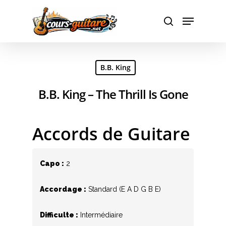
Hit enter to search or ESC to close
B.B. King
B.B. King – The Thrill Is Gone
Accords de Guitare
Capo :
2
Accordage :
Standard (E A D G B E)
Difficulte :
Intermédiaire