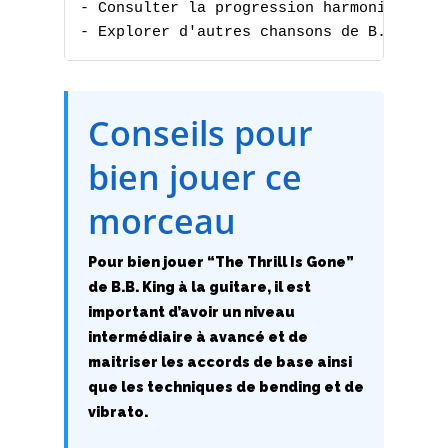
- Consulter la progression harmonique

- Explorer d'autres chansons de B.B. Kin
Conseils pour
bien jouer ce
A
morceau
B
Pour bien jouer “The Thrill Is Gone”
C
de B.B. King à la guitare, il est
important d’avoir un niveau
D
intermédiaire à avancé et de
E
maitriser les accords de base ainsi
que les techniques de bending et de
F
vibrato.