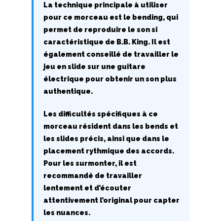
G
La technique principale à utiliser
pour ce morceau est le bending, qui
H
permet de reproduire le son si
caractéristique de B.B. King. Il est
I
également conseillé de travailler le
jeu en slide sur une guitare
J
électrique pour obtenir un son plus
K
authentique.
L
Les difficultés spécifiques à ce
morceau résident dans les bends et
M
les slides précis, ainsi que dans le
placement rythmique des accords.
N
Pour les surmonter, il est
recommandé de travailler
O
lentement et d’écouter
P
attentivement l’original pour capter
les nuances.