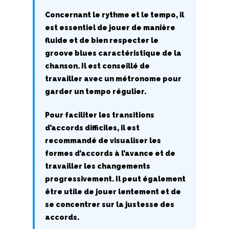
Q
Concernant le rythme et le tempo, il
R
est essentiel de jouer de manière
fluide et de bien respecter le
S
groove blues caractéristique de la
chanson. Il est conseillé de
T
travailler avec un métronome pour
garder un tempo régulier.
U
Pour faciliter les transitions
V
d’accords difficiles, il est
W
recommandé de visualiser les
formes d’accords à l’avance et de
X
travailler les changements
progressivement. Il peut également
Y
être utile de jouer lentement et de
se concentrer sur la justesse des
Z
accords.