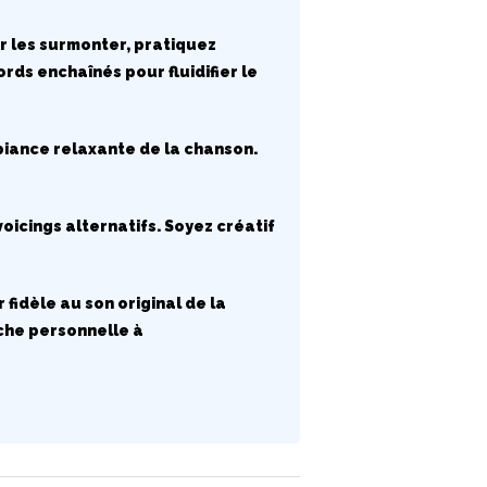
ur les surmonter, pratiquez
ds enchaînés pour fluidifier le
biance relaxante de la chanson.
 voicings alternatifs. Soyez créatif
fidèle au son original de la
che personnelle à