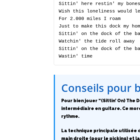
Sittin' here restin' my bones
Wish this loneliness would le
For 2.000 miles I roam

Just to make this dock my hom
Sittin' on the dock of the ba
Watchin' the tide roll away

Sittin' on the dock of the ba
Wastin' time
Conseils pour 
Pour bien jouer “(Sittin’ On) The 
intermédiaire en guitare. Ce mor
rythme.
La technique principale utilisée d
main droite (pour le picking) et 