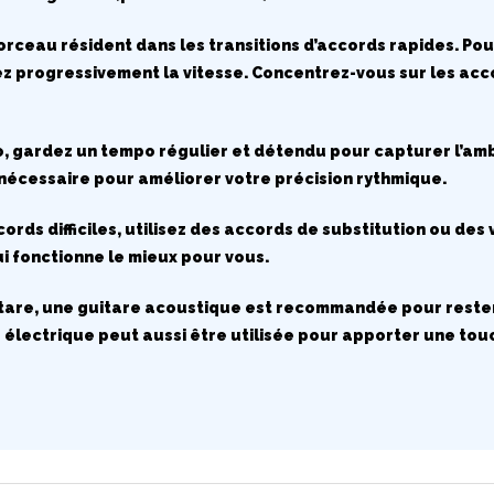
morceau résident dans les transitions d’accords rapides. Po
progressivement la vitesse. Concentrez-vous sur les accor
, gardez un tempo régulier et détendu pour capturer l’am
nécessaire pour améliorer votre précision rythmique.
ccords difficiles, utilisez des accords de substitution ou des
i fonctionne le mieux pour vous.
itare, une guitare acoustique est recommandée pour rester 
électrique peut aussi être utilisée pour apporter une tou