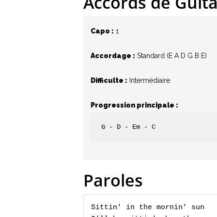
Accords de Guit
Capo :
1
Hit enter to search or ESC to close
Accordage :
Standard (E A D G B E)
Difficulte :
Intermédiaire
Progression principale :
G - D - Em - C
Paroles
Sittin' in the mornin' sun
