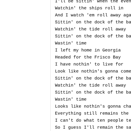
I'll be sittin' when the even
Watchin' the ships roll in

And I watch 'em roll away aga
Sittin' on the dock of the ba
Watchin' the tide roll away

Sittin' on the dock of the ba
Wastin' time

I left my home in Georgia

Headed for the Frisco Bay

I have nothin' to live for

Look like nothin's gonna come
Sittin' on the dock of the ba
Watchin' the tide roll away

Sittin' on the dock of the ba
Wastin' time

Looks like nothin's gonna cha
Everything still remains the 
I can't do what ten people te
So I guess I'll remain the sa