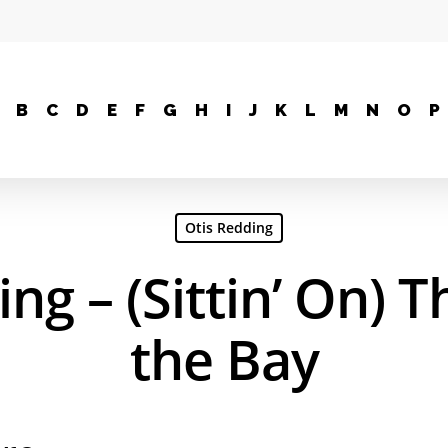
B
C
D
E
F
G
H
I
J
K
L
M
N
O
P
Otis Redding
ng – (Sittin’ On) 
the Bay