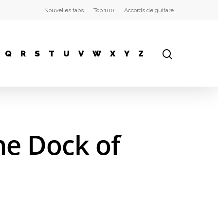
Nouvelles tabs
Top 100
Accords de guitare
Q
R
S
T
U
V
W
X
Y
Z
The Dock of