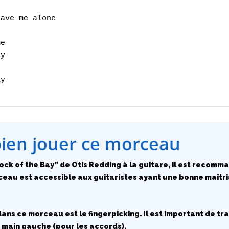


ave me alone

e

y

y

bien jouer ce morceau
Dock of the Bay” de Otis Redding à la guitare, il est recomm
ceau est accessible aux guitaristes ayant une bonne maîtr
ans ce morceau est le fingerpicking. Il est important de tra
la main gauche (pour les accords).