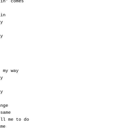
in' comes

in

y

y

 my way

y

y

nge

same

ll me to do

me
