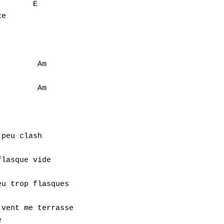
       E

e

        Am

        Am

peu clash

lasque vide

u trop flasques

vent me terrasse


