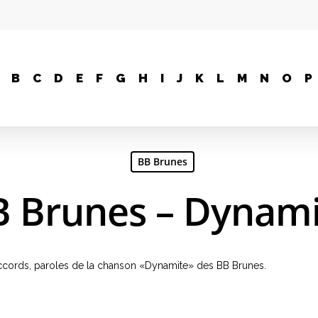
B
C
D
E
F
G
H
I
J
K
L
M
N
O
P
BB Brunes
B Brunes – Dynami
, accords, paroles de la chanson «Dynamite» des BB Brunes.