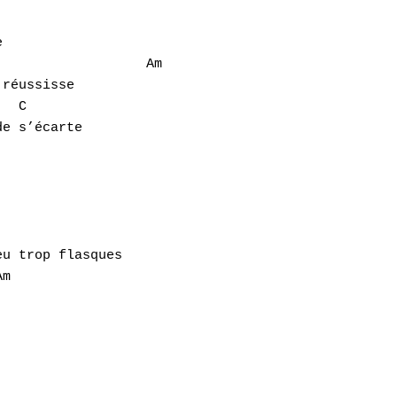


                  Am

réussisse

  C                      

e s’écarte

u trop flasques

m
