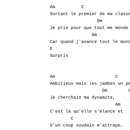
Am          C         

Sortant le premier de ma classe
                  Dm           
Je prie pour que tout me monde 
                Am             
Car quand j’avance tout le mond
E

Hit enter to search or ESC to close
Surpris

Am                       C 

Ambitieux mais les jambes un pe
                    Dm        A
Je cherchais ma dynamite, 

                         Am

C’est là qu’elle s'élance et

        C

D’un coup soudain m’attrape,  
