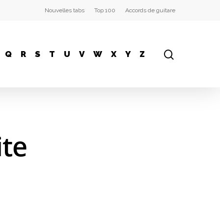
Nouvelles tabs
Top 100
Accords de guitare
Q
R
S
T
U
V
W
X
Y
Z
te