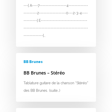
---| A----7------------------4-------------
---------2------------------0---2-3-4----
---------| E-------------------------------
-------------------------------------------
-------------|…
BB Brunes
BB Brunes – Stéréo
Tablature guitare de la chanson “Stéréo”
des BB Brunes. (suite…)
A
B