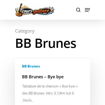
Hit enter to search or ESC to close
Category
BB Brunes
BB Brunes
BB Brunes – Bye bye
Tablature de la chanson « Bye bye »
des BB Brunes. Intro: E C#m (x2) E
J'écris…