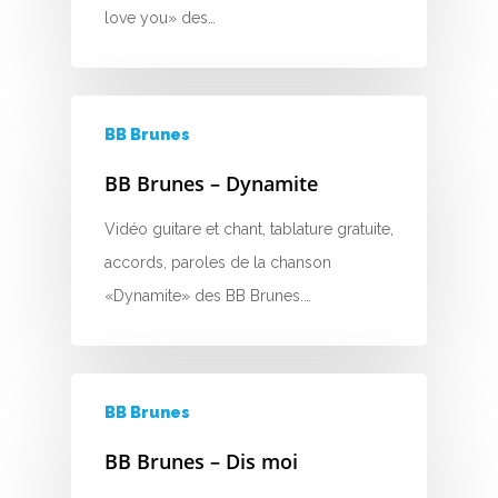
W
love you» des…
X
Y
BB Brunes
Z
BB Brunes – Dynamite
Vidéo guitare et chant, tablature gratuite,
Nouvelles tabs
accords, paroles de la chanson
Top 100
«Dynamite» des BB Brunes.…
Accords de guitare
BB Brunes
BB Brunes – Dis moi