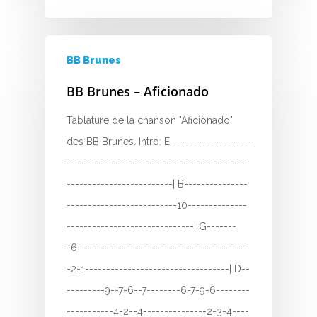
BB Brunes
BB Brunes – Aficionado
Tablature de la chanson "Aficionado"
des BB Brunes. Intro: E-------------------
-------------------------------------------
-------------------------| B---------------
--------------------------10--------------
------------------------------| G-------
-6----------------------------------------
-2-1----------------------------------| D--
---------9--7-6--7--------6-7-9-6--------
-----------4-2--4---------------2-3-4----