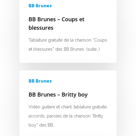
C
BB Brunes
D
BB Brunes – Coups et
blessures
E
Tablature gratuite de la chanson “Coups
F
et blessures” des BB Brunes. (suite…)
G
H
BB Brunes
I
BB Brunes – Britty boy
J
Vidéo guitare et chant, tablature gratuite,
K
accords, paroles de la chanson “Britty
boy” des BB…
L