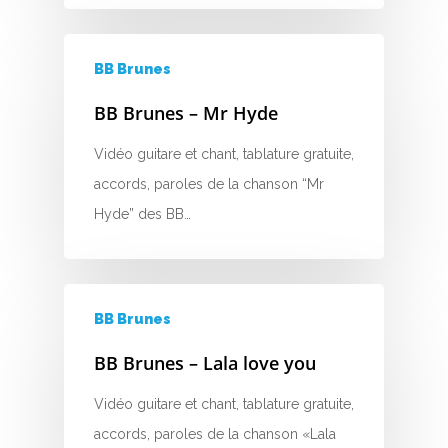
M
N
BB Brunes
O
BB Brunes – Mr Hyde
P
Vidéo guitare et chant, tablature gratuite,
accords, paroles de la chanson “Mr
Q
Hyde” des BB…
R
S
BB Brunes
T
BB Brunes – Lala love you
U
Vidéo guitare et chant, tablature gratuite,
V
accords, paroles de la chanson «Lala