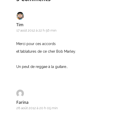
J
K
Tim
L
17 août 2012 à 22 h 56 min
M
Merci pour ces accords
N
et tablatures de ce cher Bob Marley.
O
Un peut de reggae à la guitare…
P
Q
R
Farina
S
28 août 2012 à 20 h 05 min