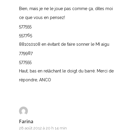
T
Bien, mais je ne le joue pas comme ça, dites moi
ce que vous en pensez!
U
577555
V
557765
881010108 en évitant de faire sonner le MI aigu
W
779987
X
577555
Haut, bas en relâchant le doigt du barré. Merci de
Y
répondre, ANCO
Z
Nouvelles tabs
Top 100
Farina
Accords de guitare
28 août 2012 à 20 h 14 min