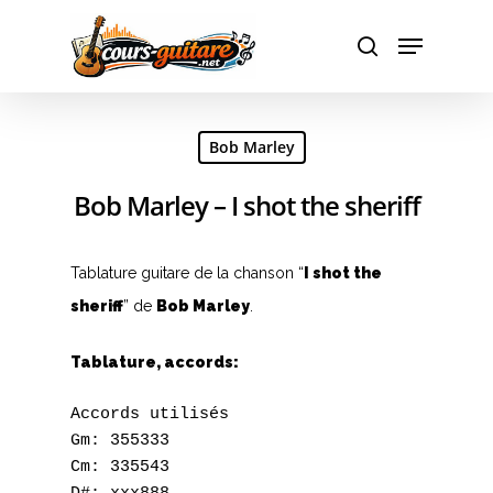
Hit enter to search or ESC to close
Bob Marley
Bob Marley – I shot the sheriff
Tablature guitare de la chanson “
I shot the
sheriff
” de
Bob Marley
.
Tablature, accords:
Accords utilisés

Gm: 355333

Cm: 335543
