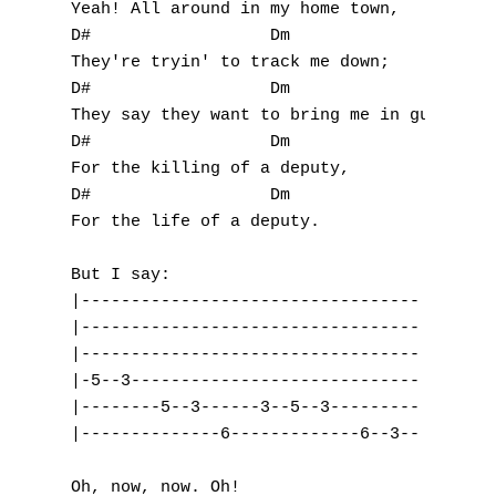
Yeah! All around in my home town,

D#                  Dm

They're tryin' to track me down;

D#                  Dm

They say they want to bring me in guilty

D#                  Dm

For the killing of a deputy,

D#                  Dm

For the life of a deputy.

But I say:

|----------------------------------

|----------------------------------

|----------------------------------

|-5--3-----------------------------

|--------5--3------3--5--3---------

|--------------6-------------6--3--

Oh, now, now. Oh!
