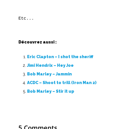
A
B
C
Découvrez aussi :
D
Eric Clapton – I shot the sheriff
Jimi Hendrix – Hey Joe
E
Bob Marley – Jammin
F
ACDC – Shoot to trill (Iron Man 2)
Bob Marley – Stir it up
G
H
I
5 Comments