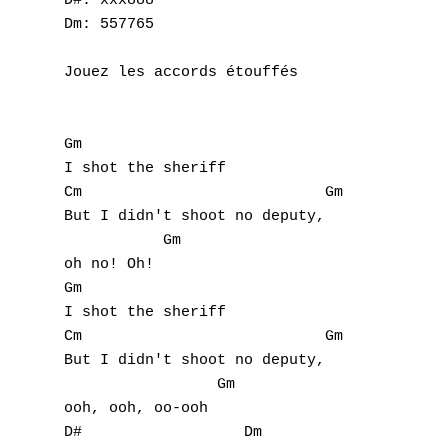
D#: xxx888

Dm: 557765

Jouez les accords étouffés

Gm

I shot the sheriff

Cm                           Gm

But I didn't shoot no deputy,

           Gm

oh no! Oh!

Gm

I shot the sheriff

Cm                           Gm

But I didn't shoot no deputy,

                 Gm

ooh, ooh, oo-ooh

D#                  Dm
