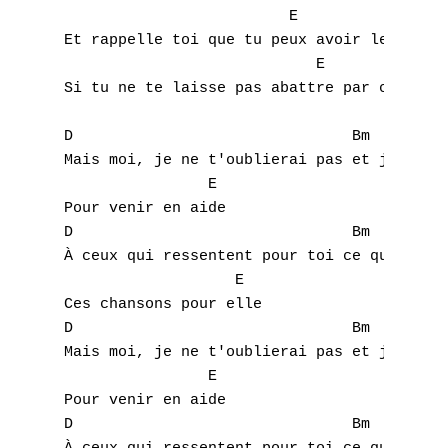
                         E                 
L
Et rappelle toi que tu peux avoir le monde 
                            E              
M
Si tu ne te laisse pas abattre par ceux qui
N
D				Bm		F#m

Mais moi, je ne t'oublierai pas et je compt
O
		E

Pour venir en aide

P
D				Bm		F#m

À ceux qui ressentent pour toi ce que tu éc
Q
                   E

Ces chansons pour elle

R
D				Bm		F#m

S
Mais moi, je ne t'oublierai pas et je compt
		E

T
Pour venir en aide

D				Bm		F#m
