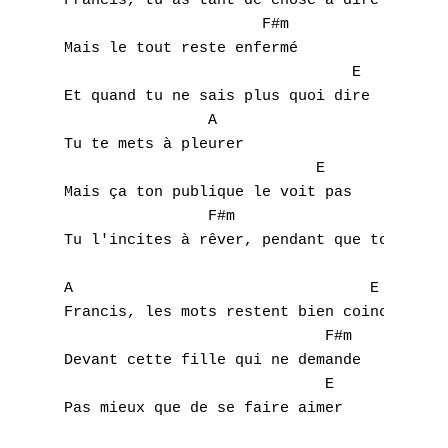
Francis, tu as tant de chose à dire

		      F#m

Mais le tout reste enfermé

				E

Et quand tu ne sais plus quoi dire

		A	

Tu te mets à pleurer

			    E

Mais ça ton publique le voit pas

		F#m				E

Tu l'incites à rêver, pendant que toi tu le
A                                 E

Francis, les mots restent bien coincés

                             F#m

Devant cette fille qui ne demande

                             E

Pas mieux que de se faire aimer

                                      A

A