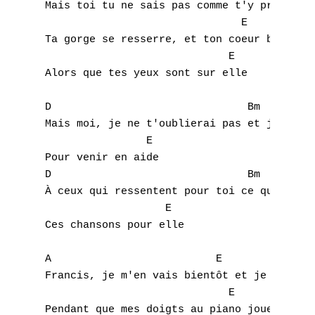
Mais toi tu ne sais pas comme t'y prendre

                               E           
B
Ta gorge se resserre, et ton coeur bat de p
C
                             E

Alors que tes yeux sont sur elle

D
D				Bm		F#m

E
Mais moi, je ne t'oublierai pas et je compt
		E

F
Pour venir en aide

D				Bm		F#m

G
À ceux qui ressentent pour toi ce que tu éc
                   E

H
Ces chansons pour elle

I
A                          E               
Francis, je m'en vais bientôt et je pense t
J
                             E             
K
Pendant que mes doigts au piano jouent tout