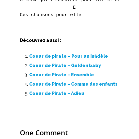
U
À ceux qui ressentent pour toi ce que tu éc
                   E

V
W
X
Découvrez aussi :
Y
Coeur de pirate – Pour un infidèle
Coeur de Pirate – Golden baby
Z
Coeur de Pirate – Ensemble
Coeur de Pirate – Comme des enfants
Nouvelles tabs
Coeur de Pirate – Adieu
Top 100
Accords de guitare
One Comment