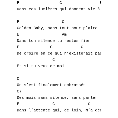
F                 C                E  

Dans ces lumières qui donnent vie à nos nui
F                  C

Golden Baby, sans tout pour plaire

E                  Am

Dans ton silence tu restes fier

F             C            G

De croire en ce qui n’existerait pas

               C 

Et si tu veux de moi

C  

On s’est finalement embrassés

C7

Des mois sans silence, sans parler

F              C              G

Dans l’attente qui, de loin, m’a déchirée

A