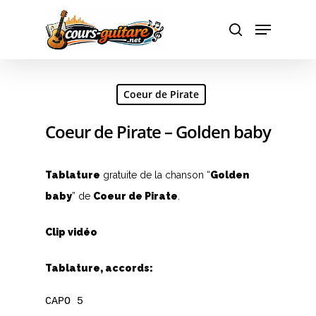
Hit enter to search or ESC to close
Coeur de Pirate
Coeur de Pirate – Golden baby
Tablature
gratuite de la chanson “
Golden
baby
” de
Coeur de Pirate
.
Clip vidéo
Tablature, accords:
CAPO 5
