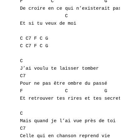
F          C                  G

De croire en ce qui n’existerait pas

L
                C 

M
Et si tu veux de moi

N
C C7 F C G 

C C7 F C G 

O
C

P
J’ai voulu te laisser tomber 

C7

Q
Pour ne pas être ombre du passé 

F               C             G

R
Et retrouver tes rires et tes secrets

S
C

Mais quand je l’ai vue près de toi

T
C7

U
Celle qui en chanson reprend vie
