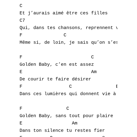
C

B
Et j’aurais aimé être ces filles 

C7

C
Qui, dans tes chansons, reprennent vie

F               C                   G   

D
Même si, de loin, je sais qu’on s’est menti
E
F                         C

F
Golden Baby, c’en est assez

E                         Am

G
De courir te faire désirer

F                 C                E  

H
Dans ces lumières qui donnent vie à nos nui
I
F                C

Golden Baby, sans tout pour plaire

J
E                  Am

Dans ton silence tu restes fier

K