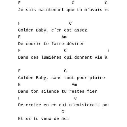
F                    C            G

V
Je sais maintenant que tu m’avais menti 

W
F                   C

Golden Baby, c’en est assez

X
E                Am

De courir te faire désirer

Y
F                 C                E  

Dans ces lumières qui donnent vie à nos nui
Z
F                 C

Nouvelles tabs
Golden Baby, sans tout pour plaire

E                    Am

Top 100
Dans ton silence tu restes fier

Accords de guitare
F                     C             G

De croire en ce qui n’existerait pas

                 C 
