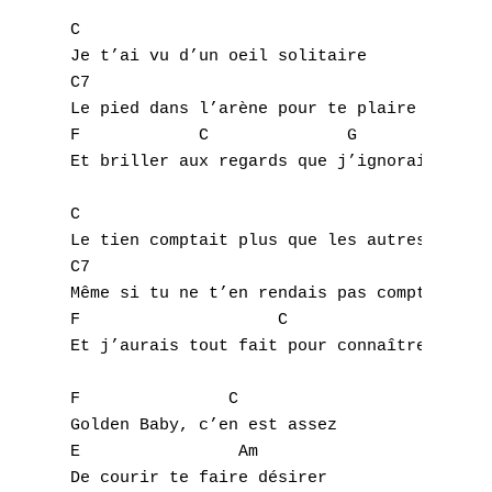
C   

Je t’ai vu d’un oeil solitaire 

C7

Le pied dans l’arène pour te plaire

F            C              G 

Et briller aux regards que j’ignorais

C

Le tien comptait plus que les autres

C7

Même si tu ne t’en rendais pas compte

F                    C                 G   
Et j’aurais tout fait pour connaître tes fi
F               C

Golden Baby, c’en est assez

E                Am

De courir te faire désirer
