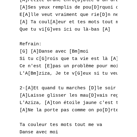
D
[A]Petite brune enro[D]ulée d'un drap court
[A]Ses yeux remplis de pou[D]rquoi cherchen
E
E[A]lle veut vraiment que rie[D]n ne soit s
[A] Ta coul[A]eur et tes mots tout me va [B
F
Que tu vi[G]ves ici ou là-bas [A]

G
Refrain:

[G] [A]Danse avec [Bm]moi

H
Si tu c[G]rois que ta vie est là [A]

Ce n'est [E]pas un problême pour moi [Em7] 
I
L'A[Bm]ziza, Je te v[G]eux si tu veux de mo
J
2-[A]Et quand tu marches [D]le soir ne tre[
K
[A]Laisse glisser les mau[D]vais regards qu
L'Aziza, [A]ton étoile jaune c'est t[D]a pe
L
[A]Ne la porte pas comme on po[D]rte un far
M
Ta couleur tes mots tout me va

Danse avec moi
