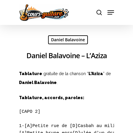
Hit enter to search or ESC to close
Daniel Balavoine
Daniel Balavoine – L’Aziza
Tablature
gratuite de la chanson “
L’Aziza
” de
Daniel Balavoine
.
A
Tablature, accords, paroles:
B
[CAPO 2]

C
1-[A]Petite rue de [D]Casbah au milie[G]u d