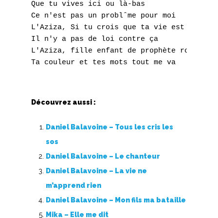
N
Que tu vives ici ou là-bas

Ce n'est pas un problˆme pour moi

O
L'Aziza, Si tu crois que ta vie est là

Il n'y a pas de loi contre ça

P
L'Aziza, fille enfant de prophète roi

Q
R
Découvrez aussi :
S
Daniel Balavoine – Tous les cris les
T
sos
U
Daniel Balavoine – Le chanteur
Daniel Balavoine – La vie ne
V
m’apprend rien
W
Daniel Balavoine – Mon fils ma bataille
Mika – Elle me dit