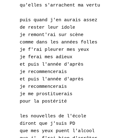
W
qu'elles s'arrachent ma vertu

X
puis quand j'en aurais assez

Y
de rester leur idole

je remont'rai sur scène

Z
comme dans les années folles

je f'rai pleurer mes yeux

je ferai mes adieux

Nouvelles tabs
et puis l'année d'après

Top 100
je recommencerais

et puis l'année d'après

Accords de guitare
je recommencerais

je me prostituerais

pour la postérité

les nouvelles de l'école

diront que j'suis PD

que mes yeux puent l'alcool
