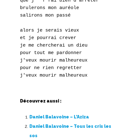
que j'	f'rai bien d'arrêter

brulerons mon auréole

salirons mon passé

alors je serais vieux

et je pourrai crever

je me chercherai un dieu

pour tout me pardonner

j'veux mourir malheureux

pour ne rien regretter

Découvrez aussi :
Daniel Balavoine – L’Aziza
Daniel Balavoine – Tous les cris les
sos