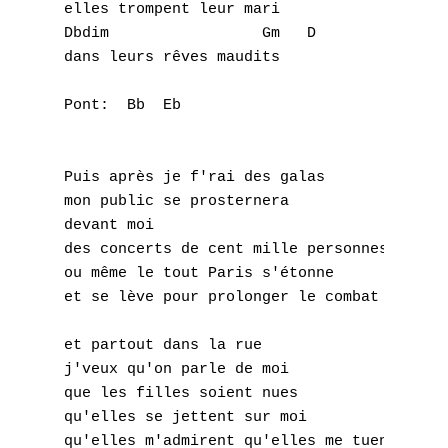
M
elles trompent leur mari

Dbdim                 Gm   D   

N
dans leurs rêves maudits

O
Pont:  Bb  Eb

P
Q
Puis après je f'rai des galas

mon public se prosternera

R
devant moi

des concerts de cent mille personnes

S
ou même le tout Paris s'étonne

et se lève pour prolonger le combat

T
et partout dans la rue

U
j'veux qu'on parle de moi

que les filles soient nues

V
qu'elles se jettent sur moi

qu'elles m'admirent qu'elles me tuent
