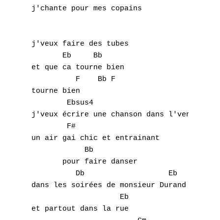
j'chante pour mes copains

j'veux faire des tubes

       Eb     Bb

et que ca tourne bien

          F    Bb F

tourne bien

	Ebsus4

j'veux écrire une chanson dans l'vent

	F#

un air gai chic et entrainant

	    Bb

       pour faire danser

A
	  Db		       Eb     F4sus F F4sus F

dans les soirées de monsieur Durand

B
		    Eb

et partout dans la rue

C