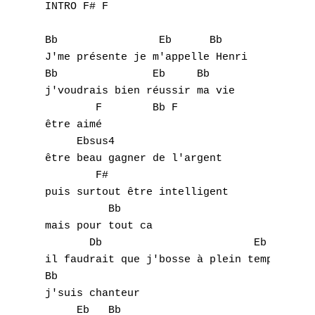
INTRO F# F

Bb		  Eb      Bb

J'me présente je m'appelle Henri

Bb		 Eb     Bb

j'voudrais bien réussir ma vie

	F        Bb F

être aimé

     Ebsus4

être beau gagner de l'argent

	F#

puis surtout être intelligent

	  Bb

mais pour tout ca

       Db                        Eb     Fsu
il faudrait que j'bosse à plein temps

Bb

j'suis chanteur

     Eb   Bb
