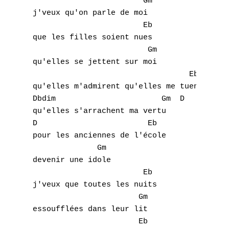
			Gm

j'veux qu'on parle de moi

D
			Eb

que les filles soient nues

E
			 Gm

qu'elles se jettent sur moi

F
			          Eb

qu'elles m'admirent qu'elles me tuent

G
Dbdim                       Gm  D

H
qu'elles s'arrachent ma vertu

D    			 Eb

I
pour les anciennes de l'école

	      Gm

J
devenir une idole

			Eb

K
j'veux que toutes les nuits

		       Gm

L
essoufflées dans leur lit

		       Eb	
