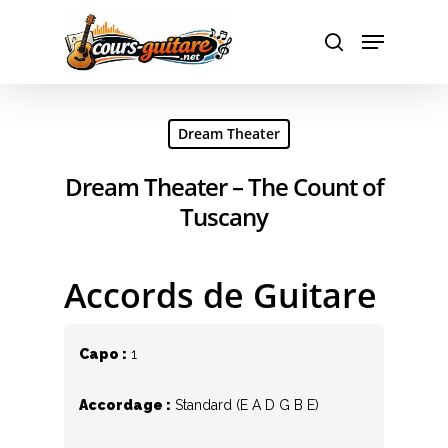
Hit enter to search or ESC to close
Dream Theater
Dream Theater – The Count of
Tuscany
Accords de Guitare
Capo :
1
Accordage :
Standard (E A D G B E)