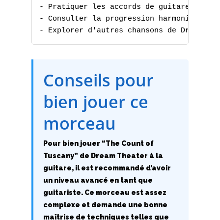
- Pratiquer les accords de guitare

- Consulter la progression harmonique

- Explorer d'autres chansons de Dream Th
Conseils pour
bien jouer ce
A
morceau
B
Pour bien jouer “The Count of
C
Tuscany” de Dream Theater à la
D
guitare, il est recommandé d’avoir
un niveau avancé en tant que
E
guitariste. Ce morceau est assez
complexe et demande une bonne
F
maîtrise de techniques telles que