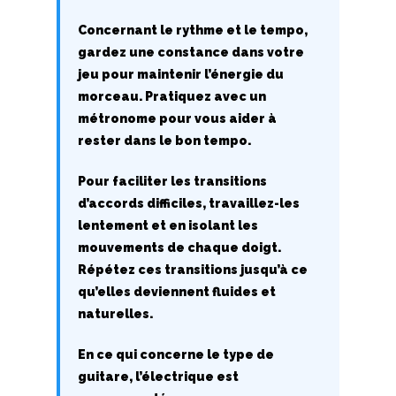
Q
Concernant le rythme et le tempo,
gardez une constance dans votre
R
jeu pour maintenir l’énergie du
morceau. Pratiquez avec un
S
métronome pour vous aider à
rester dans le bon tempo.
T
Pour faciliter les transitions
U
d’accords difficiles, travaillez-les
V
lentement et en isolant les
mouvements de chaque doigt.
W
Répétez ces transitions jusqu’à ce
qu’elles deviennent fluides et
X
naturelles.
Y
En ce qui concerne le type de
guitare, l’électrique est
Z