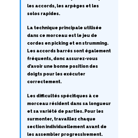
les accords, les arpèges et les
G
solos rapides.
H
La technique principale utilisée
dans ce morceau est le jeu de
I
cordes en picking et en strumming.
J
Les accords barrés sont également
fréquents, donc assurez-vous
K
d’avoir une bonne position des
doigts pour les exécuter
L
correctement.
M
Les difficultés spécifiques à ce
morceau résident dans sa longueur
N
et sa variété de parties. Pour les
O
surmonter, travaillez chaque
section individuellement avant de
P
les assembler progressivement.