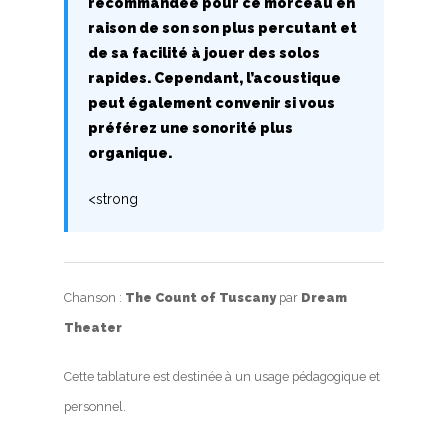
recommandée pour ce morceau en
raison de son son plus percutant et
Nouvelles tabs
de sa facilité à jouer des solos
rapides. Cependant, l’acoustique
Top 100
peut également convenir si vous
Accords de guitare
préférez une sonorité plus
organique.
<strong
Chanson :
The Count of Tuscany
par
Dream
Theater
Cette tablature est destinée à un usage pédagogique et
personnel.