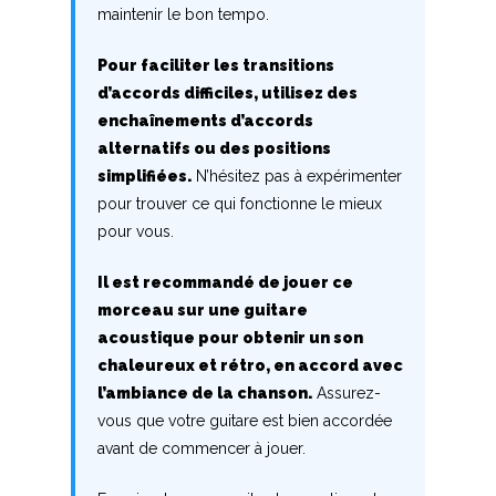
maintenir le bon tempo.
R
Pour faciliter les transitions
S
d’accords difficiles, utilisez des
enchaînements d’accords
T
alternatifs ou des positions
simplifiées.
N’hésitez pas à expérimenter
U
pour trouver ce qui fonctionne le mieux
V
pour vous.
W
Il est recommandé de jouer ce
morceau sur une guitare
X
acoustique pour obtenir un son
chaleureux et rétro, en accord avec
Y
l’ambiance de la chanson.
Assurez-
vous que votre guitare est bien accordée
Z
avant de commencer à jouer.