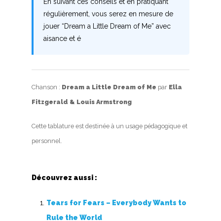
Nouvelles tabs
En suivant ces conseils et en pratiquant
régulièrement, vous serez en mesure de
Top 100
jouer “Dream a Little Dream of Me” avec
Accords de guitare
aisance et é
Chanson :
Dream a Little Dream of Me
par
Ella
Fitzgerald & Louis Armstrong
Cette tablature est destinée à un usage pédagogique et
personnel.
Découvrez aussi :
Tears for Fears – Everybody Wants to
Rule the World