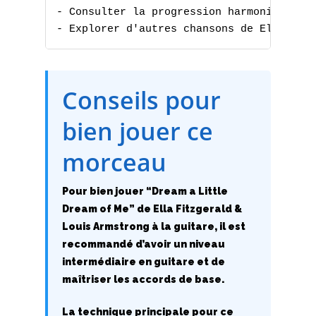
- Consulter la progression harmonique

- Explorer d'autres chansons de Ella Fit
Conseils pour
A
bien jouer ce
B
morceau
C
Pour bien jouer “Dream a Little
D
Dream of Me” de Ella Fitzgerald &
Louis Armstrong à la guitare, il est
E
recommandé d’avoir un niveau
intermédiaire en guitare et de
F
maîtriser les accords de base.
G
La technique principale pour ce