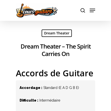
Hit enter to search or ESC to close
Dream Theater
Dream Theater – The Spirit
Carries On
Accords de Guitare
Accordage :
Standard (E A D G B E)
Difficulte :
Intermédiaire