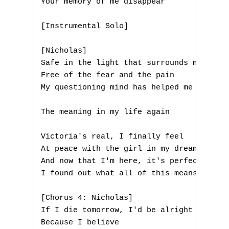
F
Your memory of me disappear

G
[Instrumental Solo]

H
[Nicholas]

Safe in the light that surrounds me

I
Free of the fear and the pain

My questioning mind has helped me to find
J
The meaning in my life again

K
L
Victoria's real, I finally feel

At peace with the girl in my dreams

M
And now that I'm here, it's perfectly cle
I found out what all of this means

N
[Chorus 4: Nicholas]

O
If I die tomorrow, I'd be alright

Because I believe
