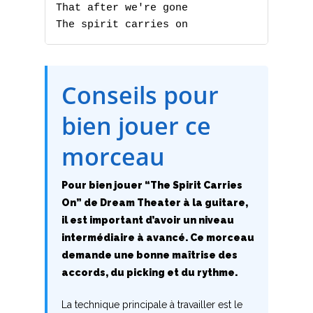
P
That after we're gone

The spirit carries on
Q
R
Conseils pour
S
bien jouer ce
T
morceau
U
Pour bien jouer “The Spirit Carries
V
On” de Dream Theater à la guitare,
W
il est important d’avoir un niveau
intermédiaire à avancé. Ce morceau
X
demande une bonne maîtrise des
accords, du picking et du rythme.
Y
La technique principale à travailler est le