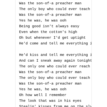
Was the son-of-a preacher man

The only boy who could ever teach me

Was the son-of-a preacher man

Yes he was, he was ooh

Being good isn't always easy

Even when the cotton's high

Oh but whenever I'd get uptight

He'd come and tell me everything is all r
A
He'd kiss and tell me everything is all r
And can I sneak away again tonight

B
The only one who could ever reach me

Was the son-of-a preacher man

C
The only boy who could ever teach me

Was the son-of-a preacher man

D
Yes he was, he was ooh

Oh how well I remember

E
The look that was in his eyes

Stealin' kisses from me on the sly
