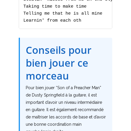
F
Taking time to make time

G
Telling me that he is all mine

Learnin' from each oth
H
I
Conseils pour
J
bien jouer ce
K
morceau
L
Pour bien jouer “Son of a Preacher Man”
M
de Dusty Springfield à la guitare, il est
important d’avoir un niveau intermédiaire
N
en guitare. Il est également recommandé
de maîtriser les accords de base et d’avoir
O
une bonne coordination main