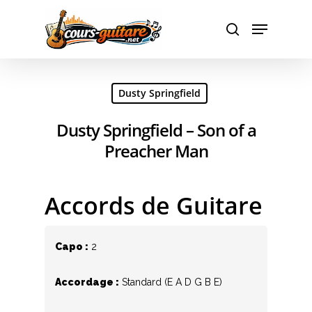
Hit enter to search or ESC to close
Dusty Springfield
Dusty Springfield – Son of a
Preacher Man
Accords de Guitare
Capo :
2
Accordage :
Standard (E A D G B E)