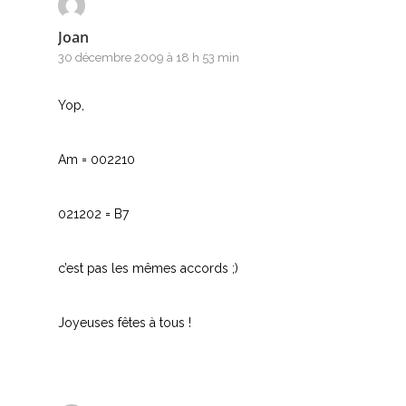
Joan
30 décembre 2009 à 18 h 53 min
Yop,
Am = 002210
021202 = B7
c’est pas les mêmes accords ;)
Joyeuses fêtes à tous !