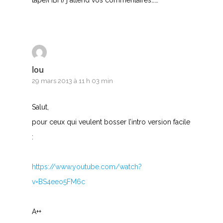
tape)HBH) j attend vos commentaires……
lou
29 mars 2013 à 11 h 03 min
Salut,
pour ceux qui veulent bosser l’intro version facile
:
https://www.youtube.com/watch?
v=BS4eeo5FM6c
A++