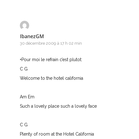
Accords de guitare
IbanezGM
30 décembre 2009 à 17 h 02 min
+Pour moi le refrain c’est plutot:
C G
Welcome to the hotel california
Am Em
Such a lovely place such a lovely face
C G
Plenty of room at the Hotel California