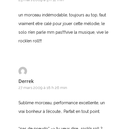
un morceau indémodable, toujours au top, faut
vraiment etre calé pour jouer cette mélodie, le
solo n’en parle mm pas!!!!vive la musique, vive le
rock’en roll!!!
Derrek
27 mars 2009 à 18 h 26 min
Sublime morceau, performance excellente, un
vrai bonheur à l’écoute… Parfait en tout point.
“pas de pseudo” –> tu veux dire.. rock’n roll ?