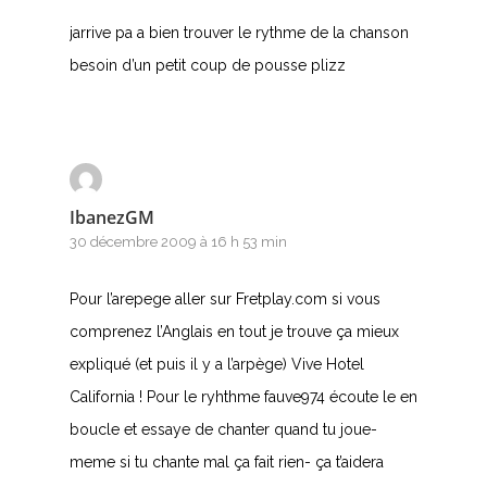
S
jarrive pa a bien trouver le rythme de la chanson
besoin d’un petit coup de pousse plizz
T
U
V
IbanezGM
W
30 décembre 2009 à 16 h 53 min
X
Pour l’arepege aller sur Fretplay.com si vous
Y
comprenez l’Anglais en tout je trouve ça mieux
expliqué (et puis il y a l’arpège) Vive Hotel
Z
California ! Pour le ryhthme fauve974 écoute le en
boucle et essaye de chanter quand tu joue-
Nouvelles tabs
meme si tu chante mal ça fait rien- ça t’aidera
Top 100