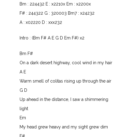
Bm : 224432 E : x2210x Em : x2200x
F# : 244322 G : 320003 Bm7 : x24232
A : x02220 D : xxx232
Intro : (Bm F# A E G D Em F#) x2
Bm F#
On a dark desert highway, cool wind in my hair
A E
Warm smell of colitas rising up through the air
G D
Up ahead in the distance, I saw a shimmering
light
Em
My head grew heavy and my sight grew dim
F#