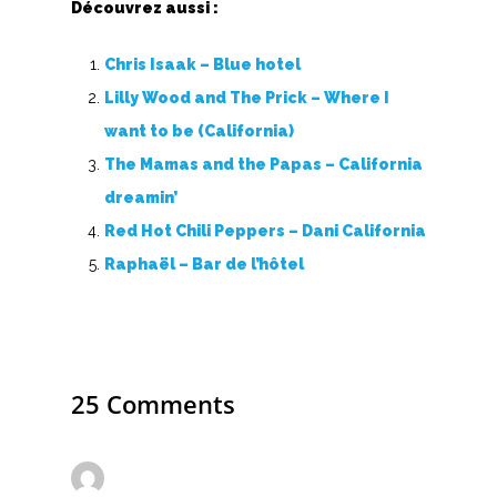
Découvrez aussi :
Chris Isaak – Blue hotel
Lilly Wood and The Prick – Where I
want to be (California)
The Mamas and the Papas – California
dreamin’
Red Hot Chili Peppers – Dani California
Raphaël – Bar de l’hôtel
25 Comments