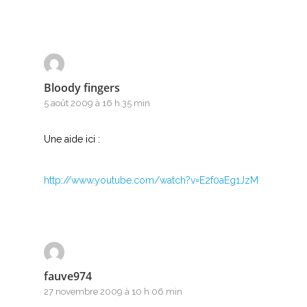
I
J
K
Bloody fingers
5 août 2009 à 16 h 35 min
L
M
Une aide ici :
N
http://www.youtube.com/watch?v=E2f0aEg1JzM
O
P
Q
fauve974
R
27 novembre 2009 à 10 h 06 min