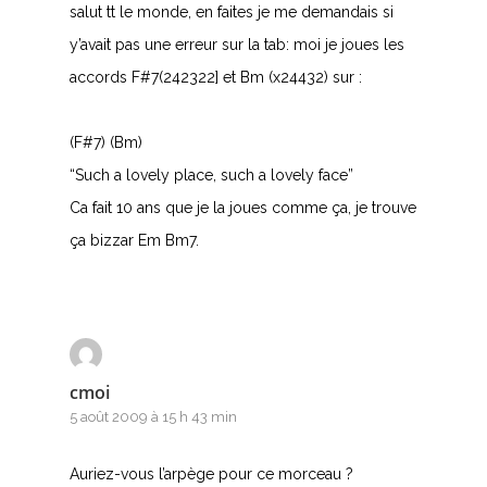
salut tt le monde, en faites je me demandais si
y’avait pas une erreur sur la tab: moi je joues les
accords F#7(242322] et Bm (x24432) sur :
A
(F#7) (Bm)
B
“Such a lovely place, such a lovely face”
Ca fait 10 ans que je la joues comme ça, je trouve
C
ça bizzar Em Bm7.
D
E
F
cmoi
G
5 août 2009 à 15 h 43 min
H
Auriez-vous l’arpège pour ce morceau ?