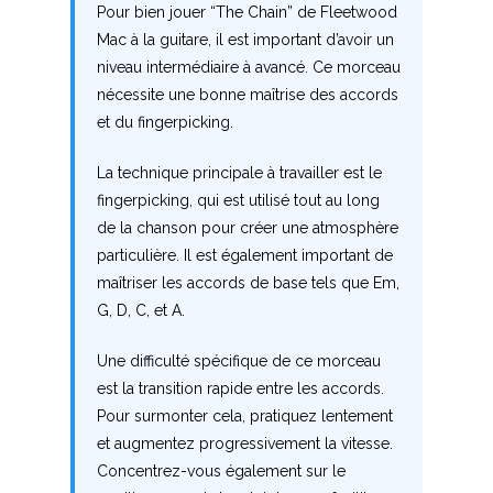
L
Pour bien jouer “The Chain” de Fleetwood
Mac à la guitare, il est important d’avoir un
M
niveau intermédiaire à avancé. Ce morceau
nécessite une bonne maîtrise des accords
N
et du fingerpicking.
O
La technique principale à travailler est le
fingerpicking, qui est utilisé tout au long
P
de la chanson pour créer une atmosphère
Q
particulière. Il est également important de
maîtriser les accords de base tels que Em,
R
G, D, C, et A.
S
Une difficulté spécifique de ce morceau
est la transition rapide entre les accords.
T
Pour surmonter cela, pratiquez lentement
et augmentez progressivement la vitesse.
U
Concentrez-vous également sur le