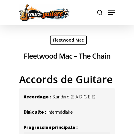
Hit enter to search or ESC to close
Fleetwood Mac
Fleetwood Mac – The Chain
Accords de Guitare
Accordage :
Standard (E A D G B E)
Difficulte :
Intermédiaire
Progression principale :