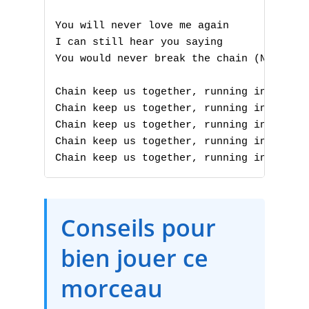
B
You will never love me again

C
I can still hear you saying

You would never break the chain (Never br
D
Chain keep us together, running in the sh
E
Chain keep us together, running in the sh
Chain keep us together, running in the sh
F
Chain keep us together, running in the sh
G
Chain keep us together, running in the s
H
Conseils pour
I
bien jouer ce
J
morceau
K