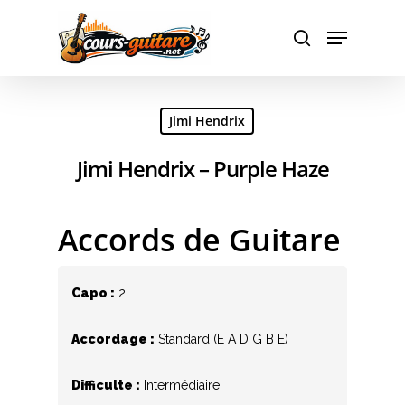
Hit enter to search or ESC to close
Jimi Hendrix
Jimi Hendrix – Purple Haze
Accords de Guitare
Capo :
2
Accordage :
Standard (E A D G B E)
Difficulte :
Intermédiaire