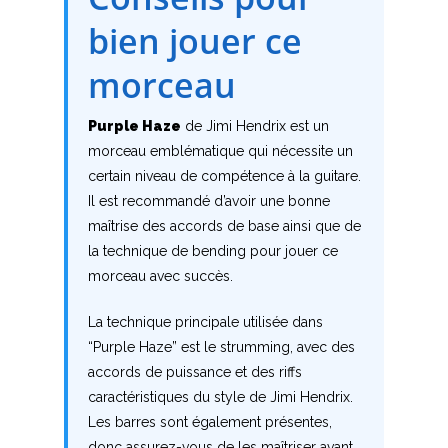
bien jouer ce
F
morceau
G
H
Purple Haze
de Jimi Hendrix est un
morceau emblématique qui nécessite un
I
certain niveau de compétence à la guitare.
Il est recommandé d’avoir une bonne
J
maîtrise des accords de base ainsi que de
la technique de bending pour jouer ce
K
morceau avec succès.
L
La technique principale utilisée dans
M
“Purple Haze” est le strumming, avec des
accords de puissance et des riffs
N
caractéristiques du style de Jimi Hendrix.
Les barres sont également présentes,
O
donc assurez-vous de les maîtriser avant