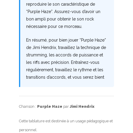
reproduire le son caractéristique de
Z
“Purple Haze”. Assurez-vous d’avoir un
bon ampli pour obtenir le son rock
nécessaire pour ce morceau.
Nouvelles tabs
Top 100
En résumé, pour bien jouer “Purple Haze”
de Jimi Hendrix, travaillez la technique de
Accords de guitare
strumming, les accords de puissance et
les riffs avec précision. Entraînez-vous
régulièrement, travaillez le rythme et les
transitions d’accords, et vous serez bient
Chanson :
Purple Haze
par
Jimi Hendrix
Cette tablature est destinée à un usage pédagogique et
personnel.