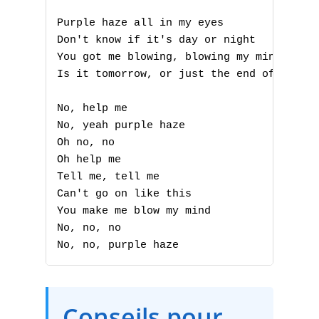
Purple haze all in my eyes

Don't know if it's day or night

You got me blowing, blowing my mind

Is it tomorrow, or just the end of time?

No, help me

No, yeah purple haze

Oh no, no

Oh help me

Tell me, tell me

A
Can't go on like this

B
You make me blow my mind

No, no, no

C
No, no, purple haze
D
E
Conseils pour