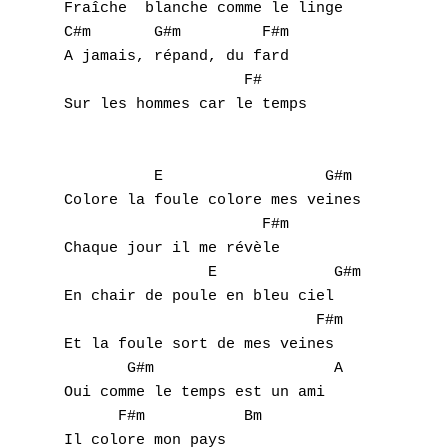
Fraîche  blanche comme le linge

C
C#m       G#m         F#m    

A jamais, répand, du fard

D
                    F#

Sur les hommes car le temps

E
F
          E                  G#m

Colore la foule colore mes veines

G
                      F#m

Chaque jour il me révèle 

H
                E             G#m

En chair de poule en bleu ciel

I
                            F#m

J
Et la foule sort de mes veines

       G#m                    A         

K
Oui comme le temps est un ami

      F#m           Bm

L
Il colore mon pays
