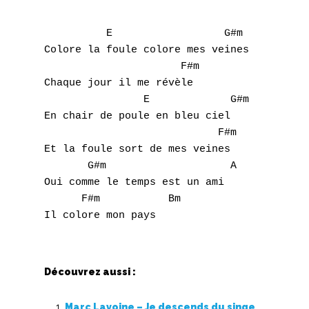
W
          E                  G#m

Colore la foule colore mes veines

X
                      F#m

Chaque jour il me révèle 

Y
                E             G#m

Z
En chair de poule en bleu ciel

                            F#m

Et la foule sort de mes veines

Nouvelles tabs
       G#m                    A         

Top 100
Oui comme le temps est un ami

      F#m           Bm

Accords de guitare
Découvrez aussi :
Marc Lavoine – Je descends du singe