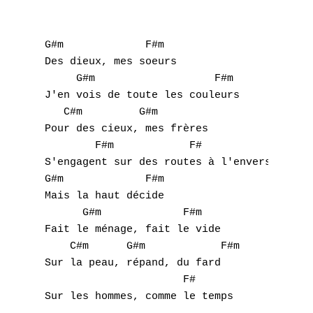
M
G#m             F#m       

N
Des dieux, mes soeurs

     G#m                   F#m

O
J'en vois de toute les couleurs

   C#m         G#m

P
Pour des cieux, mes frères

        F#m            F#

Q
S'engagent sur des routes à l'envers

R
G#m             F#m 

Mais la haut décide

S
      G#m             F#m 

Fait le ménage, fait le vide

T
    C#m      G#m            F#m 

Sur la peau, répand, du fard

U
                      F#

Sur les hommes, comme le temps 

V