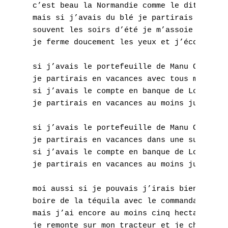
G
c’est beau la Normandie comme le dit ma gra
mais si j’avais du blé je partirais bien lo
H
souvent les soirs d’été je m’assoie dans le
je ferme doucement les yeux et j’écoute les
I
si j’avais le portefeuille de Manu Chao

J
je partirais en vacances avec tous mes pote
si j’avais le compte en banque de Louise At
K
je partirais en vacances au moins jusqu’à p
L
si j’avais le portefeuille de Manu Chao

M
je partirais en vacances dans une superbe a
si j’avais le compte en banque de Louise At
N
je partirais en vacances au moins jusqu’à p
O
moi aussi si je pouvais j’irais bien jusqu’
boire de la téquila avec le commandant Marc
P
mais j’ai encore au moins cinq hectares à l
je remonte sur mon tracteur et je chante po