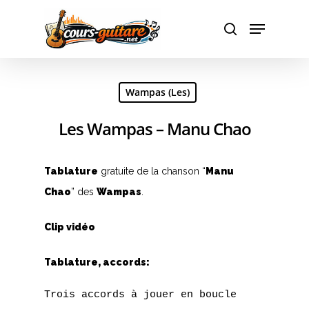
Hit enter to search or ESC to close
Wampas (Les)
Les Wampas – Manu Chao
Tablature
gratuite de la chanson “
Manu
Chao
” des
Wampas
.
Clip vidéo
Tablature, accords:
Trois accords à jouer en boucle
