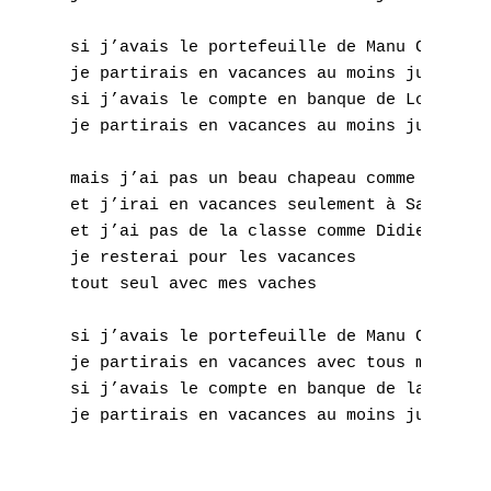
Q
si j’avais le portefeuille de Manu Chao

R
je partirais en vacances au moins jusqu’au 
si j’avais le compte en banque de Louise At
S
je partirais en vacances au moins jusqu’à p
T
mais j’ai pas un beau chapeau comme Manu Ch
U
et j’irai en vacances seulement à Saint Lô

et j’ai pas de la classe comme Didier Wampa
V
je resterai pour les vacances 

tout seul avec mes vaches

W
si j’avais le portefeuille de Manu Chao

X
je partirais en vacances avec tous mes pote
si j’avais le compte en banque de la Louise
Y
Z