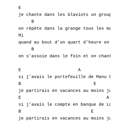
E                                     A

je chante dans les Glaviots un groupe punk 
     B                                E

on répète dans la grange tous les mardis et
Mi                                    A  

quand au bout d’un quart d’heure on a assez
     B                               E

A
on s’assoie dans le foin et on chante ce re
B
E                      A  

si j’avais le portefeuille de Manu Chao

C
B                            E

D
je partirais en vacances au moins jusqu’au 
E                                 A

E
si j’avais le compte en banque de Louise At
B                           E  

F
je partirais en vacances au moins jusqu’à p