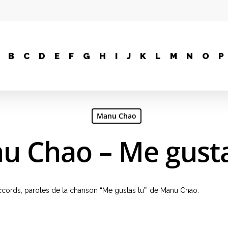
B
C
D
E
F
G
H
I
J
K
L
M
N
O
P
Manu Chao
u Chao – Me gusta
 accords, paroles de la chanson “Me gustas tu’” de Manu Chao.