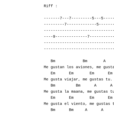
Riff :

-------7---7---------5---5-----
---------7-------------5-------
-------------------------------
----9--------------7-----------
-------------------------------
Hit enter to search or ESC to close
-------------------------------
   Bm            Bm       A    
Me gustan los aviones, me gusta
   Em      Em       Em      Em

Me gusta viajar, me gustas tu.

   Bm         Bm      A      A

Me gusta la maana, me gustas tu
   Em      Em       Em      Em

Me gusta el viento, me gustas t
   Bm      Bm     A      A
