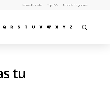
Nouvelles tabs
Top 100
Accords de guitare
Q
R
S
T
U
V
W
X
Y
Z
s tu