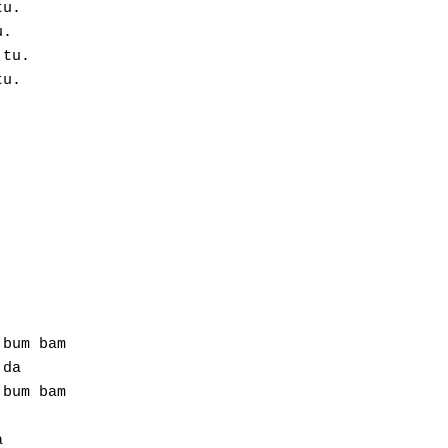
u.                     

.                      

tu.                      

u.

            

          

           

            

            

bum bam

da 

bum bam

 
