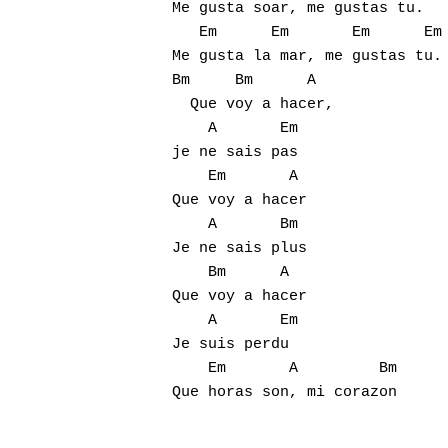
Me gusta soar, me gustas tu.

   Em      Em       Em      Em

Me gusta la mar, me gustas tu.

Bm     Bm      A

  Que voy a hacer,

    A       Em

je ne sais pas

    Em       A

Que voy a hacer

    A       Bm

Je ne sais plus

    Bm      A

Que voy a hacer

    A       Em

Je suis perdu

    Em       A         Bm

Que horas son, mi corazon
