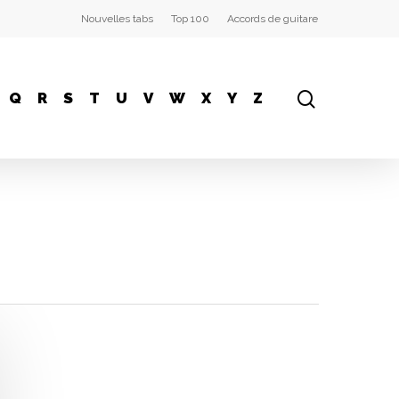
Nouvelles tabs
Top 100
Accords de guitare
Q
R
S
T
U
V
W
X
Y
Z