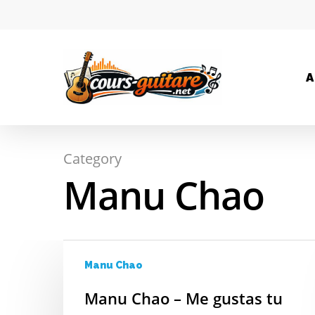
A
Category
Hit enter to search or ESC to close
Manu Chao
Manu Chao
Manu Chao – Me gustas tu