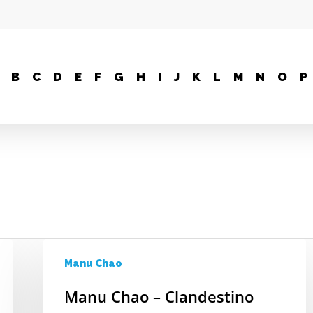
B
C
D
E
F
G
H
I
J
K
L
M
N
O
P
Manu Chao
Manu Chao – Clandestino