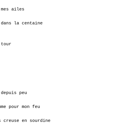
mes ailes

dans la centaine

tour

depuis peu

me pour mon feu

 creuse en sourdine
