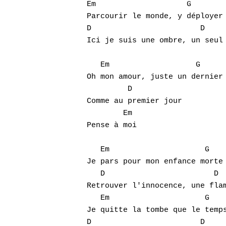
Em		      G

Parcourir le monde, y déployer 
D			 D

Ici je suis une ombre, un seul 
   Em			G

Oh mon amour, juste un dernier 
	 D

Comme au premier jour

	Em

Pense à moi

   Em			  G

Je pars pour mon enfance morte 
   D			    D

Retrouver l'innocence, une flam
   Em			  G

Je quitte la tombe que le temps
D			 D
