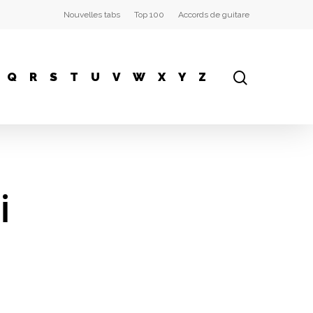
Nouvelles tabs
Top 100
Accords de guitare
Q
R
S
T
U
V
W
X
Y
Z
i