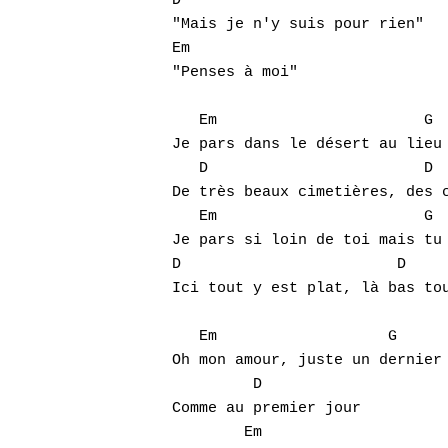
D

"Mais je n'y suis pour rien"

Em

"Penses à moi"

   Em	 		    G

Je pars dans le désert au lieu 
   D			    D

De très beaux cimetières, des c
   Em			    G

Je pars si loin de toi mais tu 
D			 D

Ici tout y est plat, là bas tou
   Em			G

Oh mon amour, juste un dernier 
	 D

Comme au premier jour

	Em
