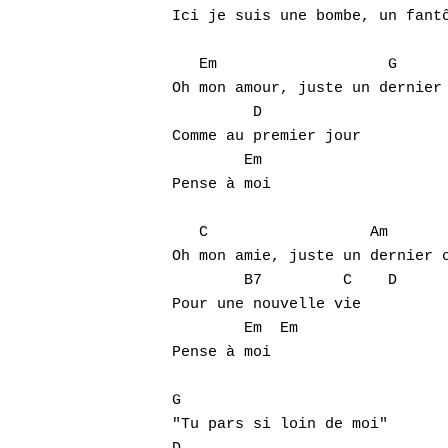
Ici je suis une bombe, un fantô
   Em			G

Oh mon amour, juste un dernier 
	 D

Comme au premier jour

	Em

Pense à moi

   C		      Am

Oh mon amie, juste un dernier c
	B7	   C	D

Pour une nouvelle vie

	Em  Em

Pense à moi

G

"Tu pars si loin de moi"
