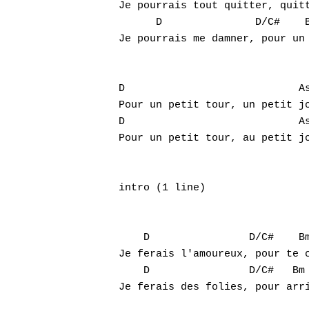
Je pourrais tout quitter, quitt
      D               D/C#    B
Je pourrais me damner, pour un 
D                            As
Pour un petit tour, un petit jo
D                            As
Pour un petit tour, au petit jo
intro (1 line)

    D                D/C#    Bm
Je ferais l'amoureux, pour te c
    D                D/C#   Bm 
Je ferais des folies, pour arri