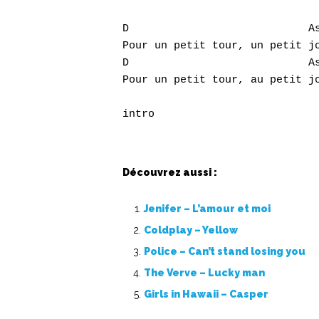
D                            As
Pour un petit tour, un petit jo
D                            As
Pour un petit tour, au petit jo
Découvrez aussi :
Jenifer – L’amour et moi
Coldplay – Yellow
Police – Can’t stand losing you
The Verve – Lucky man
Girls in Hawaii – Casper