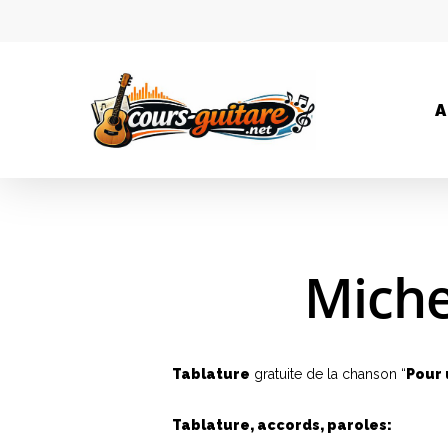
A
Miche
Tablature
gratuite de la chanson “
Pour u
Hit enter to search or ESC to close
Tablature, accords, paroles: