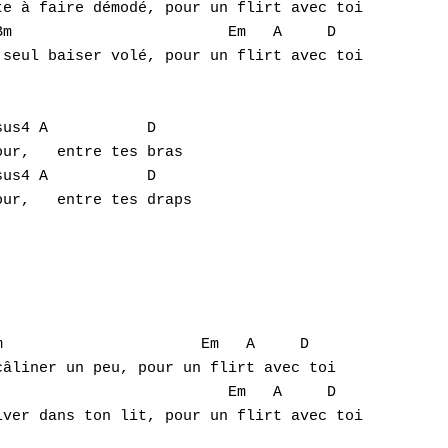
e à faire démodé, pour un flirt avec toi

m                        Em   A     D

seul baiser volé, pour un flirt avec toi

us4 A           D

ur,   entre tes bras

us4 A           D

ur,   entre tes draps

                      Em   A     D

âliner un peu, pour un flirt avec toi

                         Em   A     D

ver dans ton lit, pour un flirt avec toi
