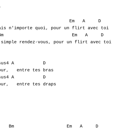


                          Em   A     D

is n'importe quoi, pour un flirt avec toi

m                          Em   A     D

simple rendez-vous, pour un flirt avec toi

us4 A           D

ur,   entre tes bras

us4 A           D

ur,   entre tes draps

   Bm                    Em   A     D
