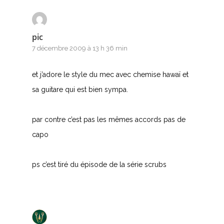
pic
7 décembre 2009 à 13 h 36 min
et j’adore le style du mec avec chemise hawaï et
sa guitare qui est bien sympa.
par contre c’est pas les mêmes accords pas de
capo
ps c’est tiré du épisode de la série scrubs