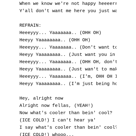
When we know we're not happy heeeerrreeee..
Y'all don't want me here you just wanna dan
REFRAIN:

Heeeyyy... Yaaaaaaa.. (OHH OH)

Heeyy Yaaaaaaaa.. (OHH OH)

Heeeyyy... Yaaaaaaa.. (Don't want to meet y
Heeyy Yaaaaaaaa.. (Just want you in my Cadd
Heeeyyy... Yaaaaaaa.. (OHH OH, don't want t
Heeyy Yaaaaaaaa.. (Just wan't to make you c
Heeeyyy... Yaaaaaaa.. (I'm, OHH OH I'm, OHH
Heeyy Yaaaaaaaa.. (I'm just being honest OH
Hey, alright now

Alright now fellas, (YEAH!)

Now what's cooler than bein' cool?

A
(ICE COLD!) I can't hear ya'

I say what's cooler than bein' cool?

B
(ICE COLD!) whooo...
