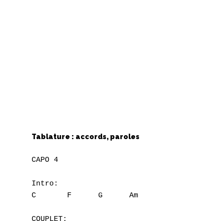
Tablature : accords, paroles
CAPO 4

Intro:

C       F      G      Am

COUPLET:
