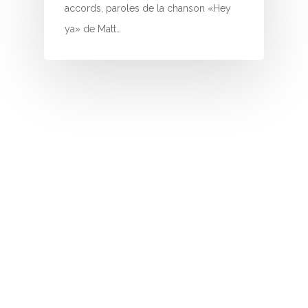
I
accords, paroles de la chanson «Hey
ya» de Matt…
J
K
L
M
N
O
P
Q
R