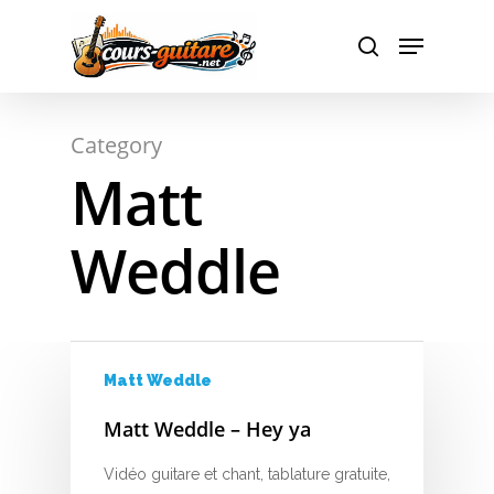
A
Hit enter to search or ESC to close
Category
B
Matt
C
Weddle
D
E
F
Matt Weddle
G
Matt Weddle – Hey ya
H
Vidéo guitare et chant, tablature gratuite,