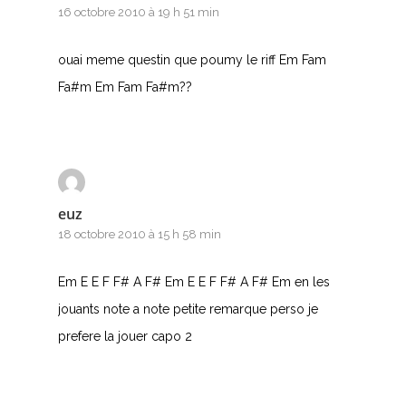
16 octobre 2010 à 19 h 51 min
G
ouai meme questin que poumy le riff Em Fam
H
Fa#m Em Fam Fa#m??
I
J
K
euz
L
18 octobre 2010 à 15 h 58 min
M
Em E E F F# A F# Em E E F F# A F# Em en les
jouants note a note petite remarque perso je
N
prefere la jouer capo 2
O
P