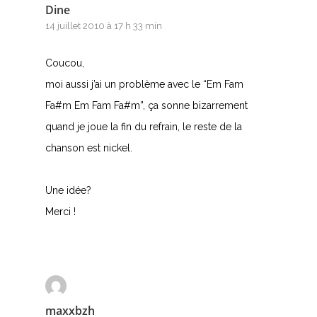
Dine
14 juillet 2010 à 17 h 33 min
Coucou,
moi aussi j’ai un problème avec le “Em Fam
Fa#m Em Fam Fa#m”, ça sonne bizarrement
quand je joue la fin du refrain, le reste de la
A
chanson est nickel.
B
Une idée?
C
Merci !
D
E
F
maxxbzh