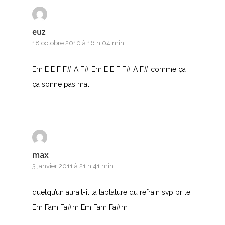
Q
euz
R
18 octobre 2010 à 16 h 04 min
S
Em E E F F# A F# Em E E F F# A F# comme ça
T
ça sonne pas mal
U
V
W
max
3 janvier 2011 à 21 h 41 min
X
quelqu’un aurait-il la tablature du refrain svp pr le
Y
Em Fam Fa#m Em Fam Fa#m
Z