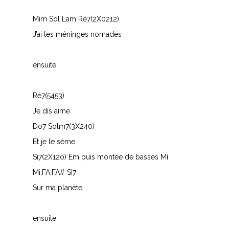
Mim Sol Lam Ré7(2X0212)
J’ai les méninges nomades
ensuite
Ré7(5453)
Je dis aime
Do7 Solm7(3X240)
Et je le sème
Si7(2X120) Em puis montée de basses Mi
Mi,FA,FA# SI7
Sur ma planète
ensuite