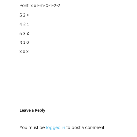
Pont :x x Em-0-1-2-2
5 3 x
4 2 1
5 3 2
3 1 0
x x x
Leave a Reply
You must be
logged in
to post a comment.