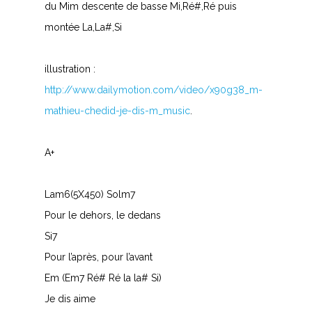
du Mim descente de basse Mi,Ré#,Ré puis
montée La,La#,Si
illustration :
http://www.dailymotion.com/video/x90g38_m-
mathieu-chedid-je-dis-m_music
.
A+
Lam6(5X450) Solm7
Pour le dehors, le dedans
Si7
Pour l’après, pour l’avant
Em (Em7 Ré# Ré la la# Si)
Je dis aime