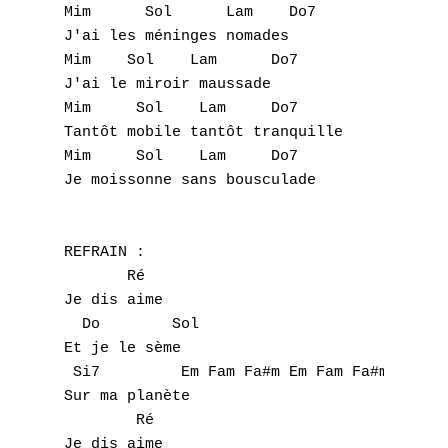
Mim      Sol      Lam    Do7 

J'ai les méninges nomades 

Mim    Sol    Lam      Do7 

J'ai le miroir maussade 

Mim     Sol    Lam     Do7 

Tantôt mobile tantôt tranquille 

Mim     Sol    Lam     Do7 

Je moissonne sans bousculade 

REFRAIN : 

       Ré 

Je dis aime 

  Do        Sol 

Et je le sème 

 Si7         Em Fam Fa#m Em Fam Fa#m 

Sur ma planète 

        Ré 

Je dis aime 
