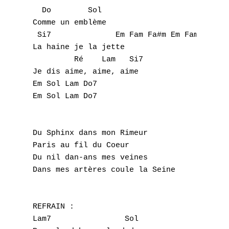
  Do        Sol 

Comme un emblème 

 Si7              Em Fam Fa#m Em Fam Fa#m 

La haine je la jette 

         Ré    Lam   Si7 

Je dis aime, aime, aime 

Em Sol Lam Do7 

Em Sol Lam Do7 

Du Sphinx dans mon Rimeur 

Paris au fil du Coeur 

Du nil dan-ans mes veines 

Dans mes artères coule la Seine 

REFRAIN : 

Lam7                Sol 
