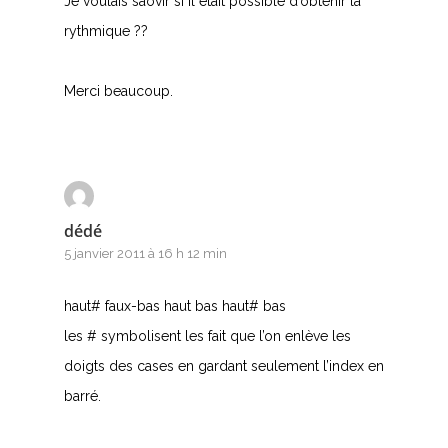
Je voulais saovir si il était possible d’obtenir la
rythmique ??
Merci beaucoup.
dédé
5 janvier 2011 à 16 h 12 min
haut# faux-bas haut bas haut# bas
les # symbolisent les fait que l’on enlève les
doigts des cases en gardant seulement l’index en
barré.