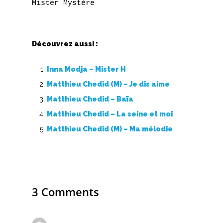
M
N
Découvrez aussi :
O
Inna Modja – Mister H
P
Matthieu Chedid (M) – Je dis aime
Matthieu Chedid – Baïa
Q
Matthieu Chedid – La seine et moi
R
Matthieu Chedid (M) – Ma mélodie
S
T
3 Comments
U
V