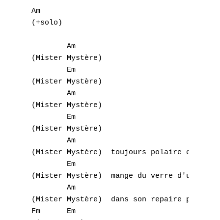
C
Am 

(+solo)

D
        Am

E
(Mister Mystère)

        Em

F
(Mister Mystère)

        Am

G
(Mister Mystère)

        Em

H
(Mister Mystère)

        Am

I
(Mister Mystère)  toujours polaire et solit
        Em

J
(Mister Mystère)  mange du verre d'un air a
K
        Am

(Mister Mystère)  dans son repaire prend de
L
Fm      Em 
