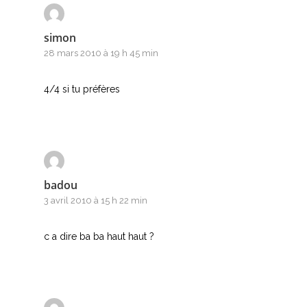
P
simon
Q
28 mars 2010 à 19 h 45 min
R
4/4 si tu préfères
S
T
U
badou
V
3 avril 2010 à 15 h 22 min
W
c a dire ba ba haut haut ?
X
Y