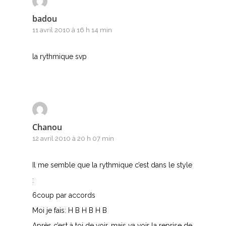
Z
badou
11 avril 2010 à 16 h 14 min
Nouvelles tabs
Top 100
la rythmique svp
Accords de guitare
Chanou
12 avril 2010 à 20 h 07 min
Il me semble que la rythmique c’est dans le style
:
6coup par accords
Moi je fais: H B H B H B
Après c’est à toi de voir, mais va voir la reprise de