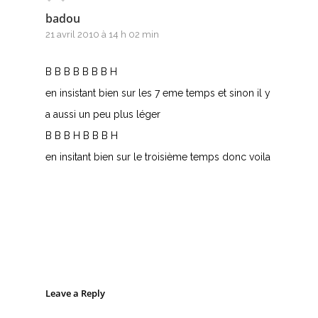
badou
21 avril 2010 à 14 h 02 min
B B B B B B B H
en insistant bien sur les 7 eme temps et sinon il y
a aussi un peu plus léger
B B B H B B B H
en insitant bien sur le troisième temps donc voila
Leave a Reply