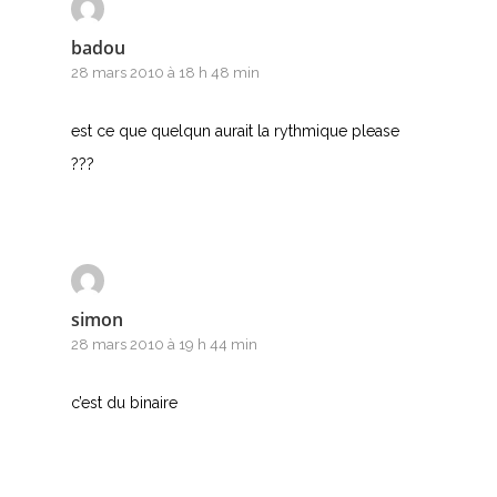
F
badou
G
28 mars 2010 à 18 h 48 min
H
est ce que quelqun aurait la rythmique please
I
???
J
K
L
simon
28 mars 2010 à 19 h 44 min
M
c’est du binaire
N
O