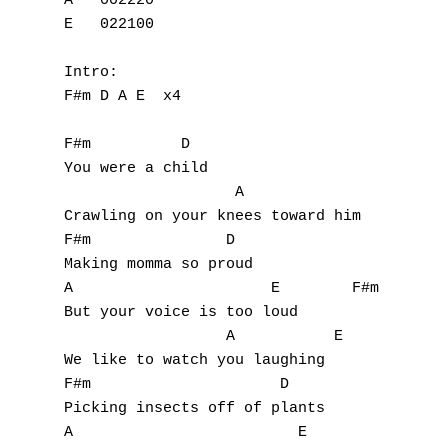
A   002220 

E   022100

Intro:

F#m D A E  x4

F#m          D     

You were a child

                   A                E

Crawling on your knees toward him

F#m               D       

Making momma so proud

A                      E        F#m   D

But your voice is too loud

                  A           E

We like to watch you laughing

F#m                     D      

Picking insects off of plants

A                         E
