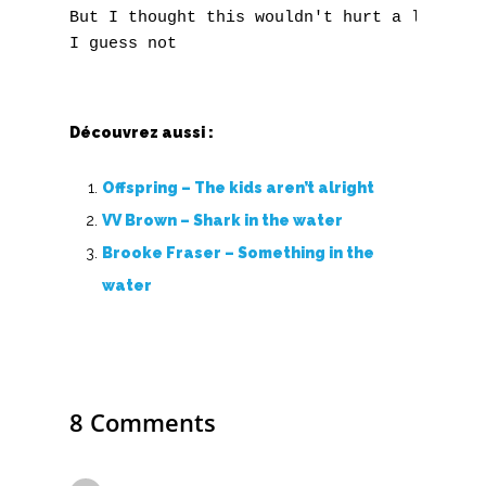
But I thought this wouldn't hurt a lot

Découvrez aussi :
Offspring – The kids aren’t alright
VV Brown – Shark in the water
A
Brooke Fraser – Something in the
water
B
C
D
8 Comments
E