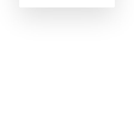
I
J
K
L
M
N
O
P
Q
R