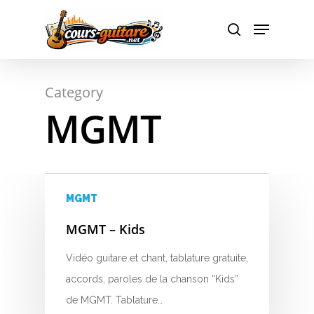
A
Hit enter to search or ESC to close
Category
B
MGMT
C
D
E
MGMT
F
MGMT – Kids
G
Vidéo guitare et chant, tablature gratuite,
accords, paroles de la chanson “Kids”
H
de MGMT. Tablature…