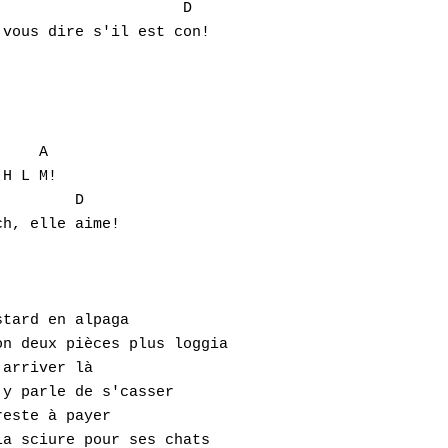
                    D 

vous dire s'il est con! 

    A 

H L M! 

        D 

h, elle aime!

tard en alpaga 

n deux pièces plus loggia 

arriver là 

y parle de s'casser 

este à payer 

a sciure pour ses chats 
