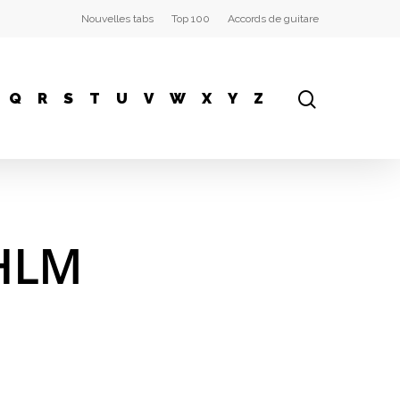
Nouvelles tabs
Top 100
Accords de guitare
Q
R
S
T
U
V
W
X
Y
Z
 HLM