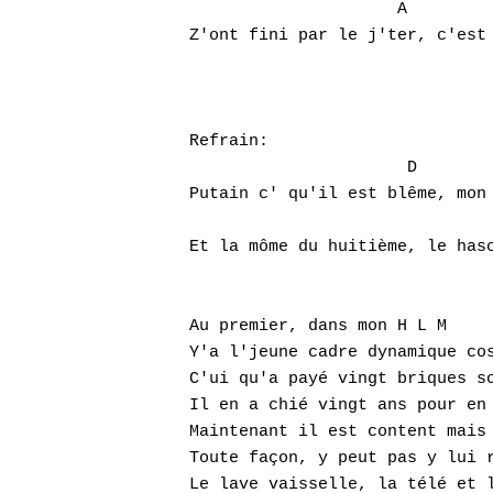
                     A         
Z'ont fini par le j'ter, c'est 
Refrain:

                      D        
Putain c' qu'il est blême, mon 
                               
Et la môme du huitième, le hasc
Au premier, dans mon H L M 

Y'a l'jeune cadre dynamique cos
C'ui qu'a payé vingt briques so
Il en a chié vingt ans pour en 
Maintenant il est content mais 
Toute façon, y peut pas y lui r
Le lave vaisselle, la télé et l