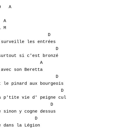
   A 

 A 

 M 

                  D 

surveille les entrées 

                     D 

urtout si c'est bronzé 

               A 

avec son Beretta 

                     D 

 le pinard aux bourgeois 

                       D 

 p'tite vie d' peigne cul 

                   D 

 sinon y cogne dessus 

             D 

 dans la Légion 
