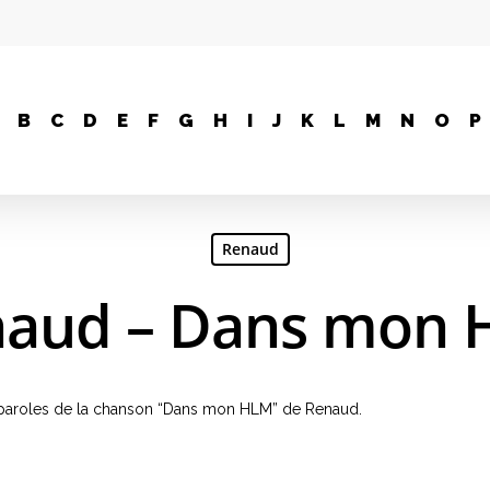
B
C
D
E
F
G
H
I
J
K
L
M
N
O
P
Renaud
aud – Dans mon
s, paroles de la chanson “Dans mon HLM” de Renaud.