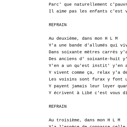
Parc' que naturellement c'pauvr
Il aime pas les enfants c'est v
REFRAIN

Au deuxième, dans mon H L M 

Y'a une bande d'allumés qui viv
Dans soixante mètres carrés y'a
Des anciens d' soixante-huit y'
Y'en a un qu'est instit' y'en a
Y vivent comme ça, relax y'a de
Les voisins sont furax y font u
Y payent jamais leur loyer quan
Y écrivent à Libé c'est vous di
REFRAIN

Au troisième, dans mon H L M
