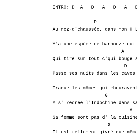
INTRO: D  A   D   A   D   A   D
               D               
Au rez-d'chaussée, dans mon H L
                               
Y'a une espèce de barbouze qui 
                         A     
Qui tire sur tout c'qui bouge s
Hit enter to search or ESC to close
                          D    
Passe ses nuits dans les caves 
                               
Traque les mômes qui chouravent
                   G           
Y s' recrée l'Indochine dans sa
                            A  
Sa femme sort pas d' la cuisine
                    G          
Il est tellement givré que même