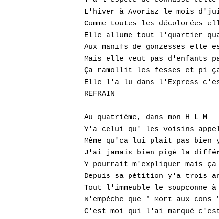
Y'a l'espèce de connasse celle 
L'hiver à Avoriaz le mois d'jui
Comme toutes les décolorées ell
Elle allume tout l'quartier qua
Aux manifs de gonzesses elle es
Mais elle veut pas d'enfants pa
Ça ramollit les fesses et pi ça
Elle l'a lu dans l'Express c'es
REFRAIN

Au quatrième, dans mon H L M 

Y'a celui qu' les voisins appel
Même qu'ça lui plaît pas bien y
J'ai jamais bien pigé la différ
Y pourrait m'expliquer mais ça 
Depuis sa pétition y'a trois an
Tout l'immeuble le soupçonne à 
N'empêche que " Mort aux cons "
C'est moi qui l'ai marqué c'est