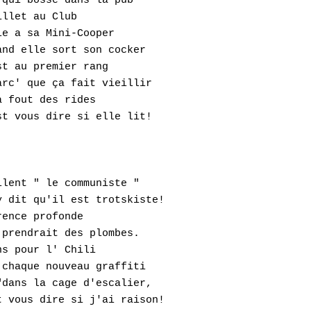
qui bosse dans la pub' 

llet au Club 

e a sa Mini-Cooper 

nd elle sort son cocker 

t au premier rang 

rc' que ça fait vieillir 

 fout des rides 

t vous dire si elle lit!

lent " le communiste " 

 dit qu'il est trotskiste! 

ence profonde 

prendrait des plombes. 

s pour l' Chili 

chaque nouveau graffiti 

dans la cage d'escalier, 

 vous dire si j'ai raison!
