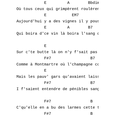
            E         A        Bbdim       
Où tous ceux qui grimpèrent roulèrent dans 
A
            E           EM7         E6     
Aujourd'hui y a des vignes il y pousse du r
B
            E         A        B7          
Qui boira d'ce vin là boira l'sang des copa
C
            E

D
Sur c'te butte là on n'y f'sait pas la noce
            F#7                 B7

E
Comme à Montmartre où l'champagne coule à f
            E

F
Mais les pauv' gars qu'avaient laissé des g
            F#7                 B7

G
I f'saient entendre de pénibles sanglots 

H
            F#7                 B

I
C'qu'elle en a bu des larmes cette terre 

            F#7                 B
