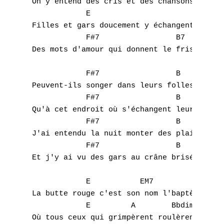
On y entend des cris et des chansons 

T
            E

Filles et gars doucement y échangent 

U
            F#7                 B7

Des mots d'amour qui donnent le frisson 

V
            F#7                 B

W
Peuvent-ils songer dans leurs folles étrein
X
            F#7                 B

Qu'à cet endroit où s'échangent leurs baise
Y
            F#7                 B

J'ai entendu la nuit monter des plaintes 

Z
            F#7                 B

Et j'y ai vu des gars au crâne brisé 

Nouvelles tabs
            E           EM7         E6     
Top 100
La butte rouge c'est son nom l'baptème s'fi
            E         A        Bbdim       
Accords de guitare
Où tous ceux qui grimpèrent roulèrent dans 