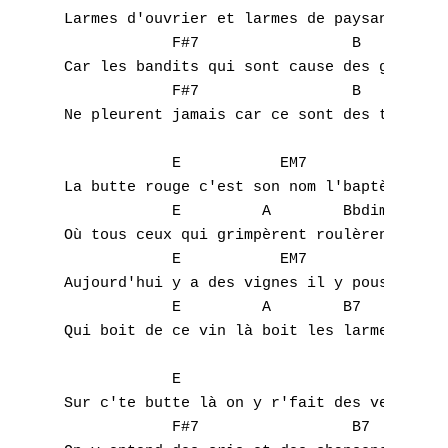
J
Larmes d'ouvrier et larmes de paysan 

            F#7                 B

K
Car les bandits qui sont cause des guerres 
            F#7                 B

L
Ne pleurent jamais car ce sont des tyrans 

M
            E           EM7         E6     
La butte rouge c'est son nom l'baptème s'fi
N
            E         A        Bbdim       
Où tous ceux qui grimpèrent roulèrent dans 
O
            E           EM7         E6     
P
Aujourd'hui y a des vignes il y pousse du r
            E         A        B7          
Q
Qui boit de ce vin là boit les larmes des c
R
            E

Sur c'te butte là on y r'fait des vendanges
S
            F#7                 B7
