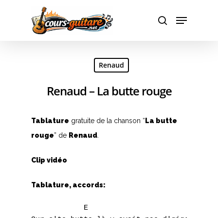
Hit enter to search or ESC to close
Renaud
Renaud – La butte rouge
Tablature
gratuite de la chanson “
La butte
rouge
” de
Renaud
.
Clip vidéo
Tablature, accords:
            E
