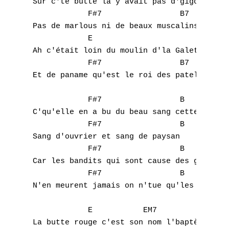
Sur c'te butte là y avait pas d'gigolette 

            F#7                 B7

Pas de marlous ni de beaux muscalins 

            E

Ah c'était loin du moulin d'la Galette 

            F#7                 B7

Et de paname qu'est le roi des patelins 

            F#7                 B

C'qu'elle en a bu du beau sang cette terre 
            F#7                 B

Sang d'ouvrier et sang de paysan 

            F#7                 B

Car les bandits qui sont cause des guerres 
            F#7                 B

N'en meurent jamais on n'tue qu'les innocen
            E           EM7         E6     
La butte rouge c'est son nom l'baptème s'fi